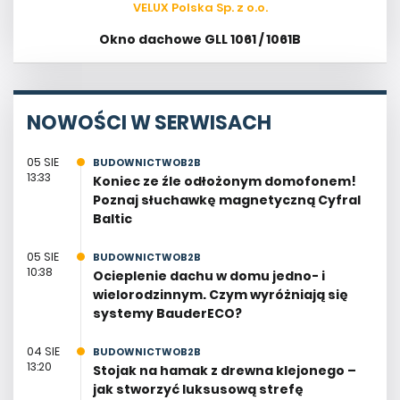
Okno dachowe GLL 1061 / 1061B
NOWOŚCI W SERWISACH
05 SIE
BUDOWNICTWOB2B
13:33
Koniec ze źle odłożonym domofonem!
Poznaj słuchawkę magnetyczną Cyfral
Baltic
05 SIE
BUDOWNICTWOB2B
10:38
Ocieplenie dachu w domu jedno- i
wielorodzinnym. Czym wyróżniają się
systemy BauderECO?
04 SIE
BUDOWNICTWOB2B
13:20
Stojak na hamak z drewna klejonego –
jak stworzyć luksusową strefę
wypoczynku w ogrodzie?