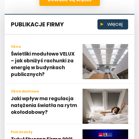
PUBLIKACJE FIRMY
więcej
Okna
Świetliki modułowe VELUX
– jak obniżyć rachunki za
energię w budynkach
publicznych?
Okna dachowe
Jaki wpływ ma regulacja
natężenia światła na rytm
okołodobowy?
Puls branży
Tytuł Etyczna Firma 2021
dla VELUX