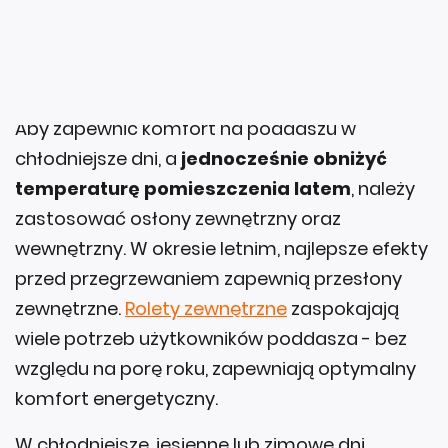
Naturalna alternatywa dla
klimatyzacji
Aby zapewnić komfort na poddaszu w
chłodniejsze dni, a
jednocześnie obniżyć
temperaturę pomieszczenia latem
, należy
zastosować osłony zewnętrzny oraz
wewnętrzny. W okresie letnim, najlepsze efekty
przed przegrzewaniem zapewnią przesłony
zewnętrzne.
Rolety zewnętrzne
zaspokajają
wiele potrzeb użytkowników poddasza - bez
względu na porę roku, zapewniają optymalny
komfort energetyczny.
W chłodniejsze, jesienne lub zimowe dni
poprawią izolacyjność okna i zapobiegną