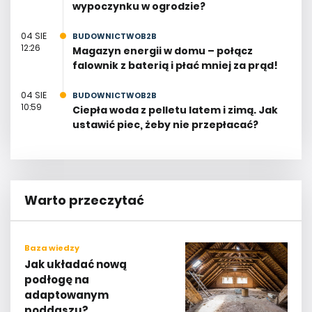
04 SIE
BUDOWNICTWOB2B
12:26
Magazyn energii w domu – połącz
falownik z baterią i płać mniej za prąd!
04 SIE
BUDOWNICTWOB2B
10:59
Ciepła woda z pelletu latem i zimą. Jak
ustawić piec, żeby nie przepłacać?
Warto przeczytać
Baza wiedzy
Jak układać nową
podłogę na
adaptowanym
poddaszu?