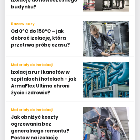
budynku?
Baza wiedzy
Od 0°C do 150°C – jak
dobrać izolację, która
przetrwa próbę czasu?
Materiały do instalacji
Izolacja rur i kanałów w
szpitalach i hotelach – jak
ArmaFlex Ultima chroni
życie i zdrowie?
Materiały do instalacji
Jak obniżyć koszty
ogrzewania bez
generalnego remontu?
Postaw na izolację