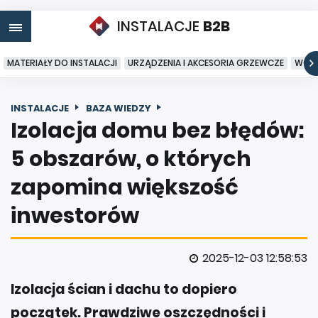
INSTALACJE
B2B
MATERIAŁY DO INSTALACJI
URZĄDZENIA I AKCESORIA GRZEWCZE
WODA
INSTALACJE
BAZA WIEDZY
Izolacja domu bez błędów:
5 obszarów, o których
zapomina większość
inwestorów
2025-12-03 12:58:53
Izolacja ścian i dachu to dopiero
początek. Prawdziwe oszczędności i