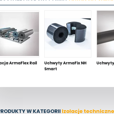
lacja ArmaFlex Rail
Uchwyty ArmaFix NH
Uchwyty
Smart
PRODUKTY W KATEGORII
Izolacje techniczn