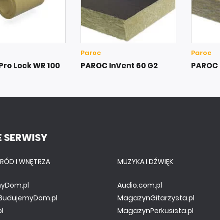
Paroc
Paroc
ro Lock WR 100
PAROC InVent 60 G2
PAROC 
 SERWISY
RÓD I WNĘTRZA
MUZYKA I DŹWIĘK
yDom.pl
Audio.com.pl
y.BudujemyDom.pl
MagazynGitarzysta.pl
pl
MagazynPerkusista.pl