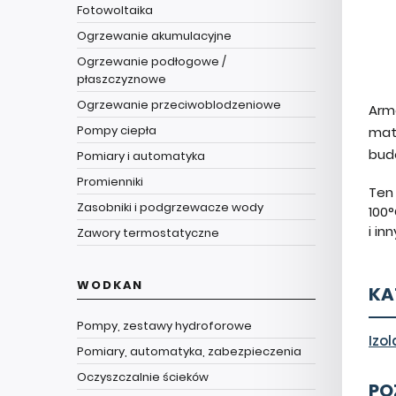
Fotowoltaika
Ogrzewanie akumulacyjne
Ogrzewanie podłogowe /
płaszczyznowe
Ogrzewanie przeciwoblodzeniowe
Arma
Pompy ciepła
mat
bud
Pomiary i automatyka
Promienniki
Ten
Zasobniki i podgrzewacze wody
100
i i
Zawory termostatyczne
WODKAN
KA
Pompy, zestawy hydroforowe
Izo
Pomiary, automatyka, zabezpieczenia
Oczyszczalnie ścieków
PO