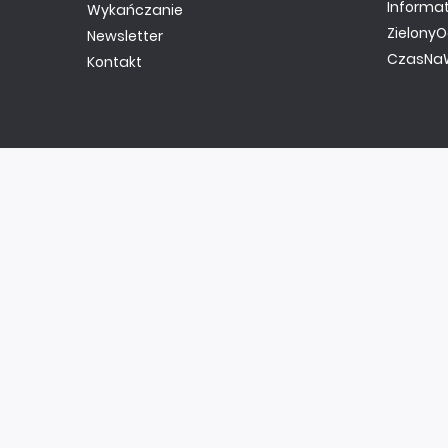
Informa
Wykańczanie
ZielonyO
Newsletter
CzasNaW
Kontakt