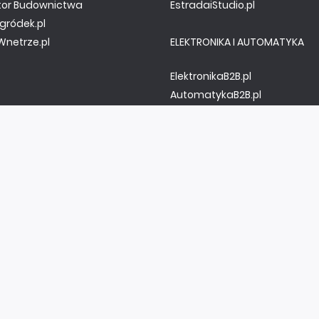
tor Budownictwa
EstradaiStudio.pl
gródek.pl
netrze.pl
ELEKTRONIKA I AUTOMATYKA
ElektronikaB2B.pl
AutomatykaB2B.pl
Elektronika Praktyczna
Elportal.pl
Świat Radio