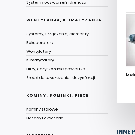
Systemy odwodnień i drenażu
WENTYLACJA, KLIMATYZACJA
Systemy, urządzenia, elementy
Rekuperatory
Wentylatory
Klimatyzatory
Filtry, oczyszczanie powietrza
Izo
Środki do czyszczenia i dezynfekcji
KOMINY, KOMINKI, PIECE
Kominy stalowe
Nasady i akcesoria
INNE 