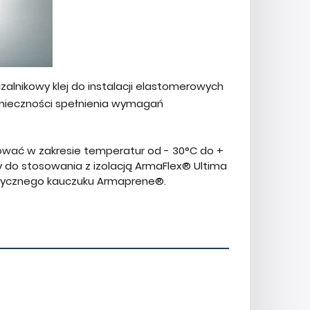
alnikowy klej do instalacji elastomerowych
konieczności spełnienia wymagań
wać w zakresie temperatur od - 30°C do +
y do stosowania z izolacją ArmaFlex® Ultima
tetycznego kauczuku Armaprene®.