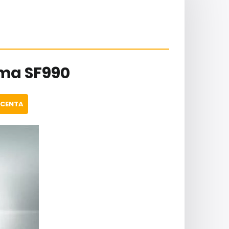
ima SF990
UCENTA