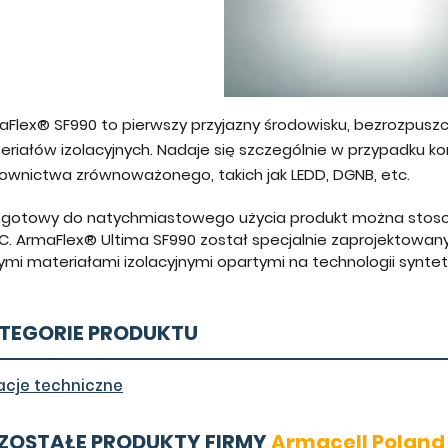
Flex® SF990 to pierwszy przyjazny środowisku, bezrozpuszcz
eriałów izolacyjnych. Nadaje się szczególnie w przypadku 
ownictwa zrównoważonego, takich jak LEDD, DGNB, etc.
 gotowy do natychmiastowego użycia produkt można stoso
°C. ArmaFlex® Ultima SF990 został specjalnie zaprojektowan
nnymi materiałami izolacyjnymi opartymi na technologii syn
TEGORIE PRODUKTU
lacje techniczne
ZOSTAŁE PRODUKTY FIRMY
Armacell Poland