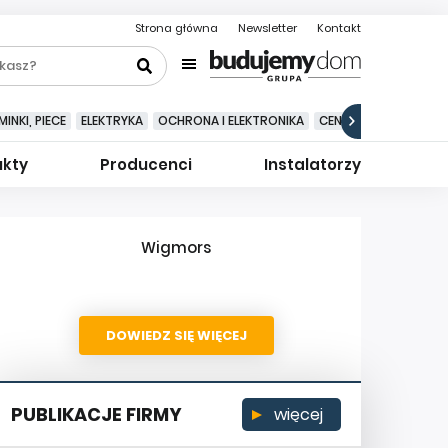
Strona główna
Newsletter
Kontakt
INKI, PIECE
ELEKTRYKA
OCHRONA I ELEKTRONIKA
CENTRALNE ODKURZA
ukty
Producenci
Instalatorzy
Wigmors
DOWIEDZ SIĘ WIĘCEJ
PUBLIKACJE FIRMY
więcej