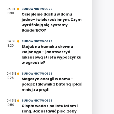
05 SIE
BUDOWNICTWOB2B
10:38
Ocieplenie dachu w domu
jedno- i wielorodzinnym. Czym
wyróżniają się systemy
BauderECO?
04 SIE
BUDOWNICTWOB2B
13:20
Stojak na hamak z drewna
klejonego – jak stworzyć
luksusową strefę wypoczynku
w ogrodzie?
04 SIE
BUDOWNICTWOB2B
12:26
Magazyn energii w domu –
połącz falownik z baterią i płać
mniej za prąd!
04 SIE
BUDOWNICTWOB2B
10:59
Ciepła woda z pelletu latem i
zimą. Jak ustawić piec, żeby