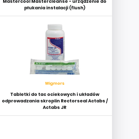
Mastercool Mastercleanse - urządzenie do
płukania instalacji (flush)
Wigmors
Tabletki do tac ociekowych i układów
odprowadzania skroplin Rectorseal Actabs /
Actabs JR