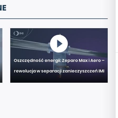
NE
Oszczędność energii: Zeparo Max i Aero –
rewolucja w separacji zanieczyszczeń IMI