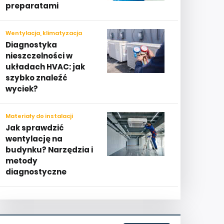
preparatami
Wentylacja, klimatyzacja
Diagnostyka
nieszczelności w
układach HVAC: jak
szybko znaleźć
wyciek?
Materiały do instalacji
Jak sprawdzić
wentylację na
budynku? Narzędzia i
metody
diagnostyczne