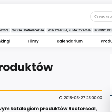
EWCZE
WODA I KANALIZACJA
WENTYLACJA, KLIMATYZACJA
KOMINY, KOM
kingi
Filmy
Kalendarium
Prod
produktów
2018-03-27 23:00:00
wym katalogiem produktów Rectorseal,