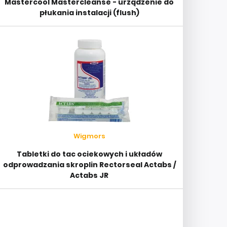
Mastercool Mastercleanse - urządzenie do
płukania instalacji (flush)
Wigmors
Tabletki do tac ociekowych i układów
odprowadzania skroplin Rectorseal Actabs /
Actabs JR