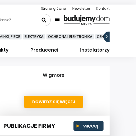
Strona główna
Newsletter
Kontakt
INKI, PIECE
ELEKTRYKA
OCHRONA I ELEKTRONIKA
CENTRALNE ODKURZA
ukty
Producenci
Instalatorzy
Wigmors
DOWIEDZ SIĘ WIĘCEJ
PUBLIKACJE FIRMY
więcej