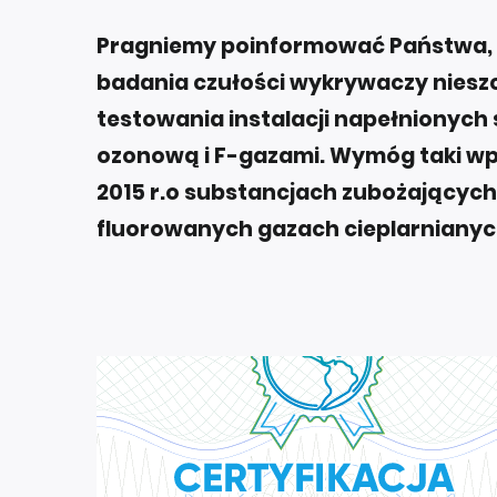
Pragniemy poinformować Państwa, 
badania czułości wykrywaczy niesz
testowania instalacji napełnionyc
ozonową i F-gazami. Wymóg taki wp
2015 r.o substancjach zubożającyc
fluorowanych gazach cieplarnianyc