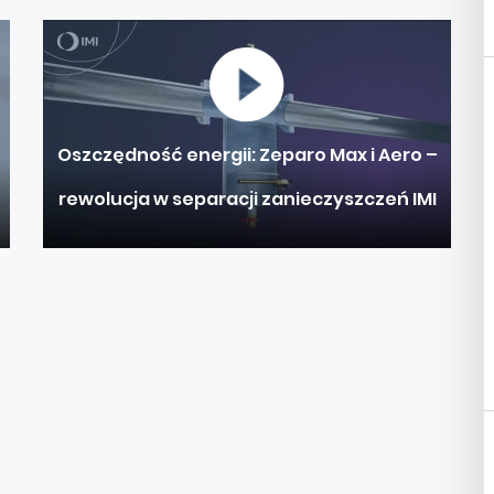
Oszczędność energii: Zeparo Max i Aero –
rewolucja w separacji zanieczyszczeń IMI