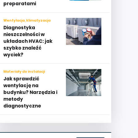
preparatami
Wentylacja, klimatyzacja
Diagnostyka
nieszczelności w
układach HVAC: jak
szybko znaleźć
wyciek?
Materiały do instalacji
Jak sprawdzić
wentylację na
budynku? Narzędzia i
metody
diagnostyczne