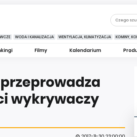
EWCZE
WODA I KANALIZACJA
WENTYLACJA, KLIMATYZACJA
KOMINY, KOM
kingi
Filmy
Kalendarium
Prod
 przeprowadza
ci wykrywaczy
2017-11-30 23:00:00