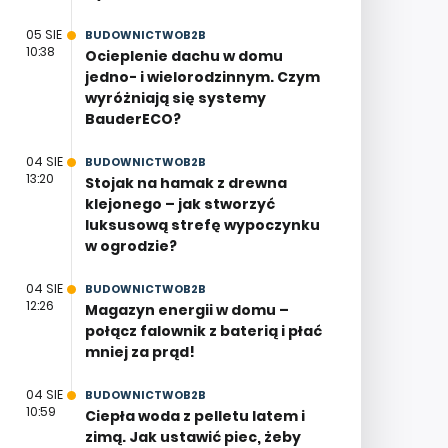
05 SIE
BUDOWNICTWOB2B
10:38
Ocieplenie dachu w domu
jedno- i wielorodzinnym. Czym
wyróżniają się systemy
BauderECO?
04 SIE
BUDOWNICTWOB2B
13:20
Stojak na hamak z drewna
klejonego – jak stworzyć
luksusową strefę wypoczynku
w ogrodzie?
04 SIE
BUDOWNICTWOB2B
12:26
Magazyn energii w domu –
połącz falownik z baterią i płać
mniej za prąd!
04 SIE
BUDOWNICTWOB2B
10:59
Ciepła woda z pelletu latem i
zimą. Jak ustawić piec, żeby