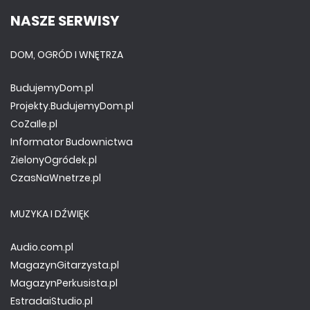
NASZE SERWISY
DOM, OGRÓD I WNĘTRZA
BudujemyDom.pl
Projekty.BudujemyDom.pl
CoZaIle.pl
Informator Budownictwa
ZielonyOgródek.pl
CzasNaWnetrze.pl
MUZYKA I DŹWIĘK
Audio.com.pl
MagazynGitarzysta.pl
MagazynPerkusista.pl
EstradaiStudio.pl