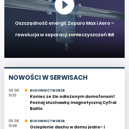
Oszczędność energii: Zeparo Max i Aero –
rewolucja w separacji zanieczyszczeń IMI
NOWOŚCI W SERWISACH
05 SIE
BUDOWNICTWOB2B
13:33
Koniec ze źle odłożonym domofonem!
Poznaj słuchawkę magnetyczną Cyfral
Baltic
05 SIE
BUDOWNICTWOB2B
10:38
Ocieplenie dachu w domu jedno- i