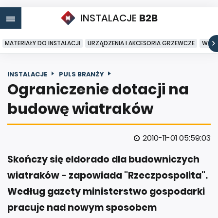
INSTALACJE
B2B
MATERIAŁY DO INSTALACJI
URZĄDZENIA I AKCESORIA GRZEWCZE
WODA
INSTALACJE
PULS BRANŻY
Ograniczenie dotacji na
budowę wiatraków
2010-11-01 05:59:03
Skończy się eldorado dla budowniczych
wiatraków - zapowiada "Rzeczpospolita".
Według gazety ministerstwo gospodarki
pracuje nad nowym sposobem