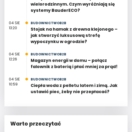
wielorodzinnym. Czym wyróżniają się
systemy BauderECO?
04 SIE
BUDOWNICTWOB2B
13:20
Stojak na hamak z drewna klejonego –
jak stworzyć luksusową strefę
wypoczynku w ogrodzie?
04 SIE
BUDOWNICTWOB2B
12:26
Magazyn energii w domu – połącz
falownik z baterią i płać mniej za prąd!
04 SIE
BUDOWNICTWOB2B
10:59
Ciepła woda z pelletu latem i zimą. Jak
ustawić piec, żeby nie przepłacać?
Warto przeczytać