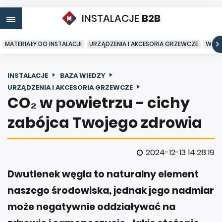
INSTALACJE
B2B
MATERIAŁY DO INSTALACJI
URZĄDZENIA I AKCESORIA GRZEWCZE
WODA
INSTALACJE
BAZA WIEDZY
URZĄDZENIA I AKCESORIA GRZEWCZE
CO₂ w powietrzu - cichy
zabójca Twojego zdrowia
2024-12-13 14:28:19
Dwutlenek węgla to naturalny element
naszego środowiska, jednak jego nadmiar
może negatywnie oddziaływać na