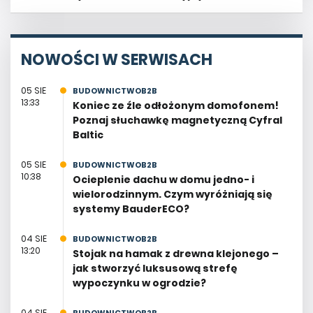
NOWOŚCI W SERWISACH
05 SIE
BUDOWNICTWOB2B
13:33
Koniec ze źle odłożonym domofonem!
Poznaj słuchawkę magnetyczną Cyfral
Baltic
05 SIE
BUDOWNICTWOB2B
10:38
Ocieplenie dachu w domu jedno- i
wielorodzinnym. Czym wyróżniają się
systemy BauderECO?
04 SIE
BUDOWNICTWOB2B
13:20
Stojak na hamak z drewna klejonego –
jak stworzyć luksusową strefę
wypoczynku w ogrodzie?
04 SIE
BUDOWNICTWOB2B