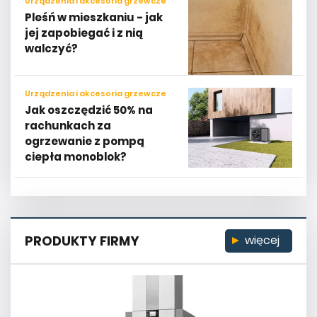
Urządzenia i akcesoria grzewcze
Pleśń w mieszkaniu - jak
jej zapobiegać i z nią
walczyć?
Urządzenia i akcesoria grzewcze
Jak oszczędzić 50% na
rachunkach za
ogrzewanie z pompą
ciepła monoblok?
PRODUKTY FIRMY
więcej