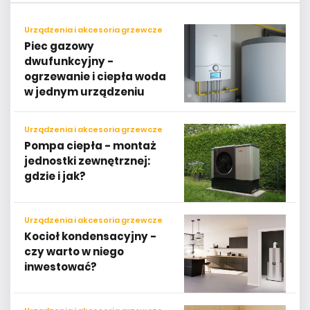
Urządzenia i akcesoria grzewcze
Piec gazowy
dwufunkcyjny -
ogrzewanie i ciepła woda
w jednym urządzeniu
Urządzenia i akcesoria grzewcze
Pompa ciepła - montaż
jednostki zewnętrznej:
gdzie i jak?
Urządzenia i akcesoria grzewcze
Kocioł kondensacyjny -
czy warto w niego
inwestować?