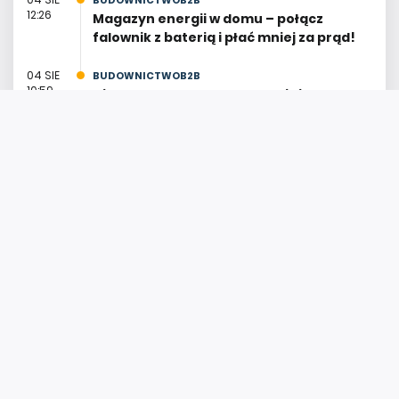
12:26
Magazyn energii w domu – połącz
falownik z baterią i płać mniej za prąd!
04 SIE
BUDOWNICTWOB2B
10:59
Ciepła woda z pelletu latem i zimą. Jak
ustawić piec, żeby nie przepłacać?
POPRZEDNI
ARTYKUŁ
NASTĘPNY
ARTYKUŁ
Nowe
Nie
falowniki
marnuj
Fronius:
ciepła!