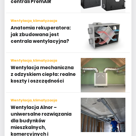
centrali PremAIR
Wentylacja, klimatyzacja
Anatomia rekuperatora:
jak zbudowana jest
centrala wentylacyjna?
Wentylacja, klimatyzacja
Wentylacja mechaniczna
z odzyskiem ciepła: realne
koszty i oszczędności
Wentylacja, klimatyzacja
Wentylacja Alnor –
uniwersalne rozwiązania
dla budynków
mieszkalnych,
komercyjnych i