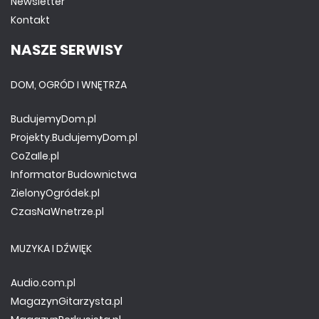
Newsletter
Kontakt
NASZE SERWISY
DOM, OGRÓD I WNĘTRZA
BudujemyDom.pl
Projekty.BudujemyDom.pl
CoZaIle.pl
Informator Budownictwa
ZielonyOgródek.pl
CzasNaWnetrze.pl
MUZYKA I DŹWIĘK
Audio.com.pl
MagazynGitarzysta.pl