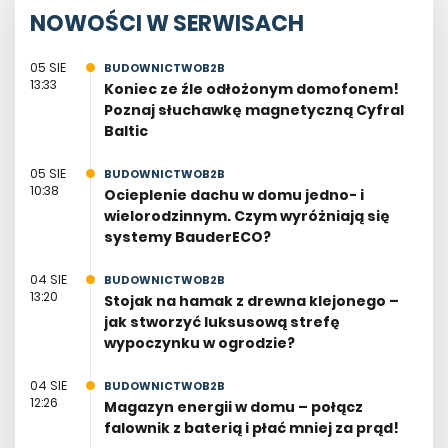
NOWOŚCI W SERWISACH
05 SIE
BUDOWNICTWOB2B
13:33
Koniec ze źle odłożonym domofonem!
Poznaj słuchawkę magnetyczną Cyfral
Baltic
05 SIE
BUDOWNICTWOB2B
10:38
Ocieplenie dachu w domu jedno- i
wielorodzinnym. Czym wyróżniają się
systemy BauderECO?
04 SIE
BUDOWNICTWOB2B
13:20
Stojak na hamak z drewna klejonego –
jak stworzyć luksusową strefę
wypoczynku w ogrodzie?
04 SIE
BUDOWNICTWOB2B
12:26
Magazyn energii w domu – połącz
falownik z baterią i płać mniej za prąd!