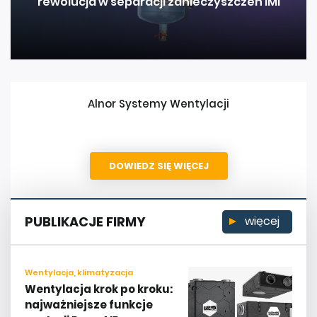
rewolucja w separacji zanieczyszczeń IMI
Alnor Systemy Wentylacji
DOWIEDZ SIĘ WIĘCEJ
PUBLIKACJE FIRMY
więcej
Wentylacja, klimatyzacja
Wentylacja krok po kroku:
najważniejsze funkcje