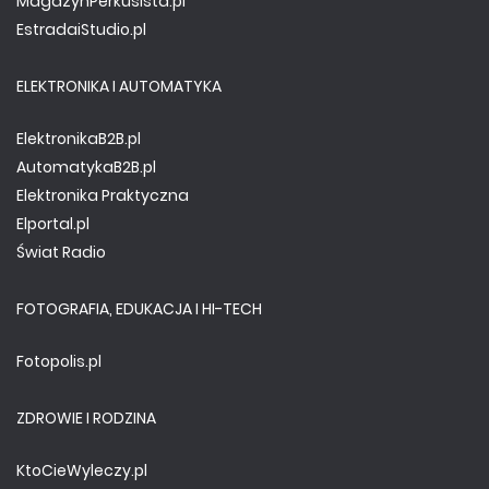
MagazynPerkusista.pl
EstradaiStudio.pl
ELEKTRONIKA I AUTOMATYKA
ElektronikaB2B.pl
AutomatykaB2B.pl
Elektronika Praktyczna
Elportal.pl
Świat Radio
FOTOGRAFIA, EDUKACJA I HI-TECH
Fotopolis.pl
ZDROWIE I RODZINA
KtoCieWyleczy.pl