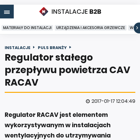
INSTALACJE
B2B
MATERIAŁY DO INSTALACJI
URZĄDZENIA I AKCESORIA GRZEWCZE
WODA
INSTALACJE
PULS BRANŻY
Regulator stałego
przepływu powietrza CAV
RACAV
2017-01-17 12:04:49
Regulator RACAV jest elementem
wykorzystywanym w instalacjach
wentylacyjnych do utrzymywania