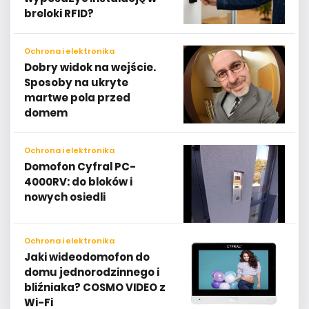
breloki RFID?
Ochrona i elektronika
Dobry widok na wejście.
Sposoby na ukryte
martwe pola przed
domem
Ochrona i elektronika
Domofon Cyfral PC-
4000RV: do bloków i
nowych osiedli
Ochrona i elektronika
Jaki wideodomofon do
domu jednorodzinnego i
bliźniaka? COSMO VIDEO z
Wi-Fi