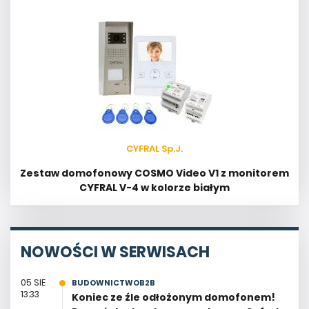
CYFRAL Sp.J.
Zestaw domofonowy COSMO Video V1 z monitorem
CYFRAL V-4 w kolorze białym
NOWOŚCI W SERWISACH
05 SIE
BUDOWNICTWOB2B
13:33
Koniec ze źle odłożonym domofonem!