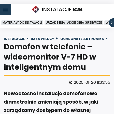
INSTALACJE
B2B
MATERIAŁY DO INSTALACJI
URZĄDZENIA I AKCESORIA GRZEWCZE
WODA
INSTALACJE
BAZA WIEDZY
OCHRONA I ELEKTRONIKA
Domofon w telefonie –
wideomonitor V-7 HD w
inteligentnym domu
2026-01-20 11:33:55
Nowoczesne instalacje domofonowe
diametralnie zmieniają sposób, w jaki
zarządzamy dostępem do własnej