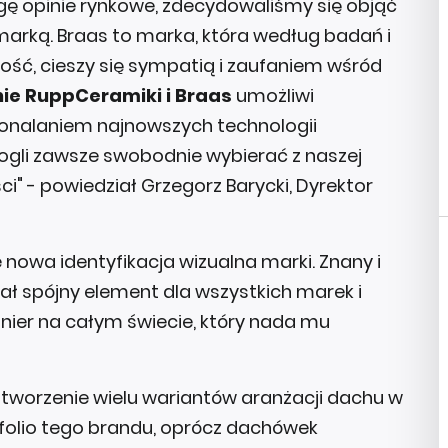
agę opinie rynkowe, zdecydowaliśmy się objąć
 marką. Braas to marka, która według badań i
ść, cieszy się sympatią i zaufaniem wśród
ie RuppCeramiki i Braas
umożliwi
onalaniem najnowszych technologii
ogli zawsze swobodnie wybierać z naszej
i" - powiedział Grzegorz Barycki, Dyrektor
nowa identyfikacja wizualna marki. Znany i
ał spójny element dla wszystkich marek i
ier na całym świecie, który nada mu
tworzenie wielu wariantów aranżacji dachu w
tfolio tego brandu, oprócz dachówek