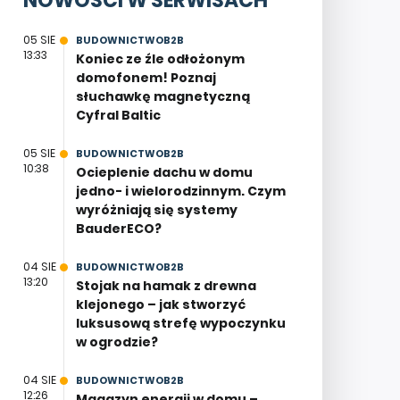
NOWOŚCI W SERWISACH
05 SIE
BUDOWNICTWOB2B
13:33
Koniec ze źle odłożonym
domofonem! Poznaj
słuchawkę magnetyczną
Cyfral Baltic
05 SIE
BUDOWNICTWOB2B
10:38
Ocieplenie dachu w domu
jedno- i wielorodzinnym. Czym
wyróżniają się systemy
BauderECO?
04 SIE
BUDOWNICTWOB2B
13:20
Stojak na hamak z drewna
klejonego – jak stworzyć
luksusową strefę wypoczynku
w ogrodzie?
04 SIE
BUDOWNICTWOB2B
12:26
Magazyn energii w domu –