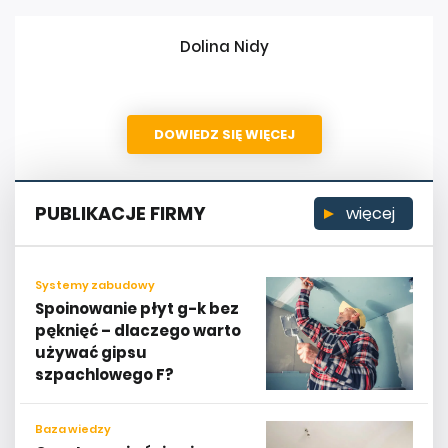
Dolina Nidy
DOWIEDZ SIĘ WIĘCEJ
PUBLIKACJE FIRMY
więcej
Systemy zabudowy
Spoinowanie płyt g-k bez
pęknięć – dlaczego warto
używać gipsu
szpachlowego F?
Baza wiedzy