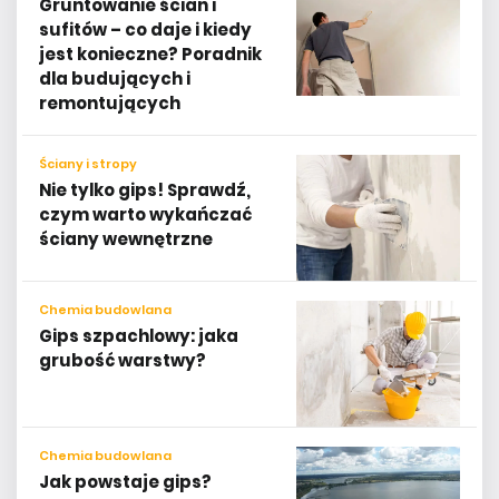
Gruntowanie ścian i
sufitów – co daje i kiedy
jest konieczne? Poradnik
dla budujących i
remontujących
Ściany i stropy
Nie tylko gips! Sprawdź,
czym warto wykańczać
ściany wewnętrzne
Chemia budowlana
Gips szpachlowy: jaka
grubość warstwy?
Chemia budowlana
Jak powstaje gips?