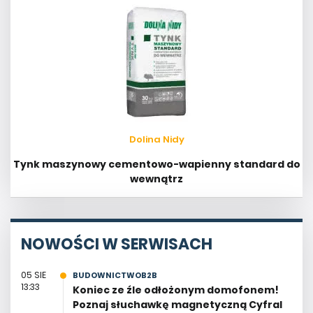
Dolina Nidy
Tynk maszynowy cementowo-wapienny standard do
wewnątrz
NOWOŚCI W SERWISACH
05 SIE
BUDOWNICTWOB2B
13:33
Koniec ze źle odłożonym domofonem!
Poznaj słuchawkę magnetyczną Cyfral