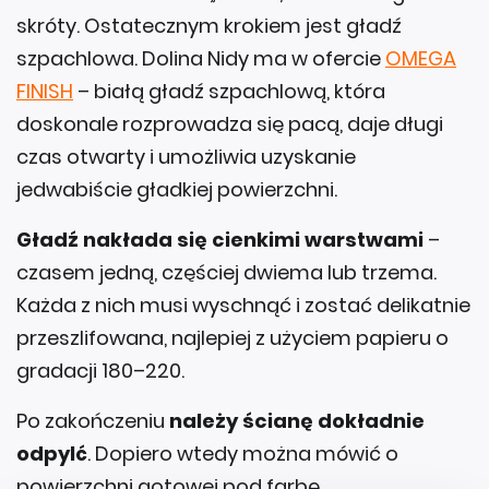
skróty. Ostatecznym krokiem jest gładź
szpachlowa. Dolina Nidy ma w ofercie
OMEGA
FINISH
– białą gładź szpachlową, która
doskonale rozprowadza się pacą, daje długi
czas otwarty i umożliwia uzyskanie
jedwabiście gładkiej powierzchni.
Gładź nakłada się cienkimi warstwami
–
czasem jedną, częściej dwiema lub trzema.
Każda z nich musi wyschnąć i zostać delikatnie
przeszlifowana, najlepiej z użyciem papieru o
gradacji 180–220.
Po zakończeniu
należy ścianę dokładnie
odpylć
. Dopiero wtedy można mówić o
powierzchni gotowej pod farbę.