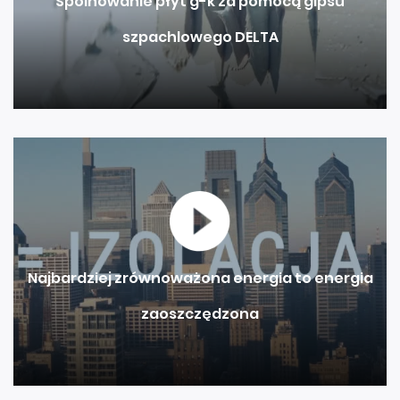
Spoinowanie płyt g-k za pomocą gipsu
szpachlowego DELTA
Najbardziej zrównoważona energia to energia
zaoszczędzona