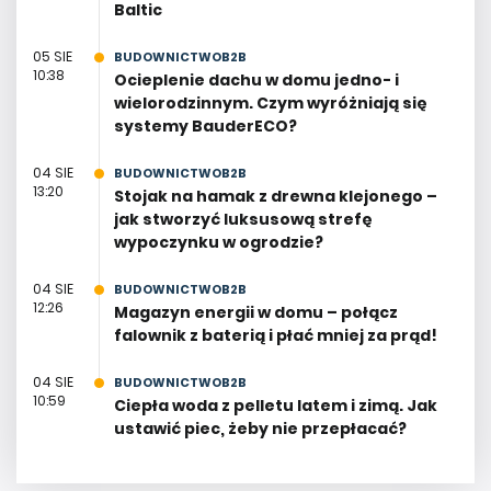
Baltic
05 SIE
BUDOWNICTWOB2B
10:38
Ocieplenie dachu w domu jedno- i
wielorodzinnym. Czym wyróżniają się
systemy BauderECO?
04 SIE
BUDOWNICTWOB2B
13:20
Stojak na hamak z drewna klejonego –
jak stworzyć luksusową strefę
wypoczynku w ogrodzie?
04 SIE
BUDOWNICTWOB2B
12:26
Magazyn energii w domu – połącz
falownik z baterią i płać mniej za prąd!
04 SIE
BUDOWNICTWOB2B
10:59
Ciepła woda z pelletu latem i zimą. Jak
ustawić piec, żeby nie przepłacać?