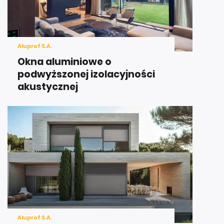
Aluprof S.A.
Okna aluminiowe o
podwyższonej izolacyjności
akustycznej
Aluprof S.A.