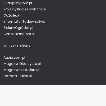
BudujemyDom.pl
Projekty.BudujemyDom.pl
CoZaIle.pl
Informator Budownictwa
ZielonyOgródek.pl
CzasNaWnetrze.pl
MUZYKA I DŹWIĘK
Audio.com.pl
MagazynGitarzysta.pl
MagazynPerkusista.pl
EstradaiStudio.pl
ELEKTRONIKA I AUTOMATYKA
ElektronikaB2B.pl
AutomatykaB2B.pl