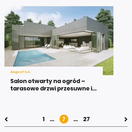
Aluprof S.A.
Salon otwarty na ogród –
tarasowe drzwi przesuwne i...
1
...
7
...
27