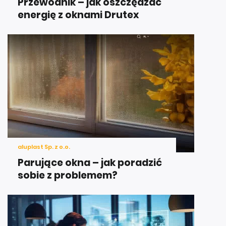
Przewodnik – jak oszczędzać
energię z oknami Drutex
aluplast Sp. z o.o.
Parujące okna – jak poradzić
sobie z problemem?