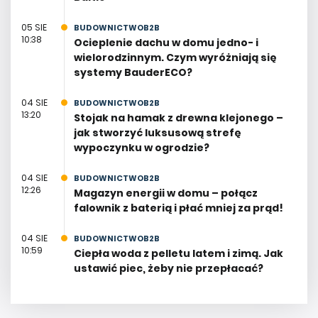
05 SIE
BUDOWNICTWOB2B
10:38
Ocieplenie dachu w domu jedno- i
wielorodzinnym. Czym wyróżniają się
systemy BauderECO?
04 SIE
BUDOWNICTWOB2B
13:20
Stojak na hamak z drewna klejonego –
jak stworzyć luksusową strefę
wypoczynku w ogrodzie?
04 SIE
BUDOWNICTWOB2B
12:26
Magazyn energii w domu – połącz
falownik z baterią i płać mniej za prąd!
04 SIE
BUDOWNICTWOB2B
10:59
Ciepła woda z pelletu latem i zimą. Jak
ustawić piec, żeby nie przepłacać?