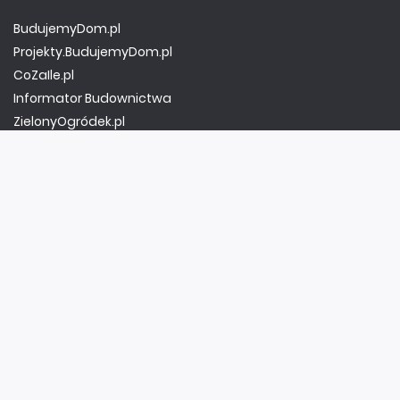
BudujemyDom.pl
Projekty.BudujemyDom.pl
CoZaIle.pl
Informator Budownictwa
ZielonyOgródek.pl
CzasNaWnetrze.pl
MUZYKA I DŹWIĘK
Audio.com.pl
MagazynGitarzysta.pl
MagazynPerkusista.pl
EstradaiStudio.pl
ELEKTRONIKA I AUTOMATYKA
ElektronikaB2B.pl