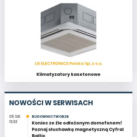
LG ELECTRONICS Polska Sp. z o.o.
Klimatyzatory kasetonowe
NOWOŚCI W SERWISACH
05 SIE
BUDOWNICTWOB2B
13:33
Koniec ze źle odłożonym domofonem!
Poznaj słuchawkę magnetyczną Cyfral
Baltic