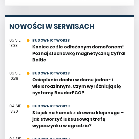
NOWOŚCI W SERWISACH
05 SIE
BUDOWNICTWOB2B
13:33
Koniec ze źle odłożonym domofonem!
Poznaj słuchawkę magnetyczną Cyfral
Baltic
05 SIE
BUDOWNICTWOB2B
10:38
Ocieplenie dachu w domu jedno- i
wielorodzinnym. Czym wyróżniają się
systemy BauderECO?
04 SIE
BUDOWNICTWOB2B
13:20
Stojak na hamak z drewna klejonego –
jak stworzyć luksusową strefę
wypoczynku w ogrodzie?
04 SIE