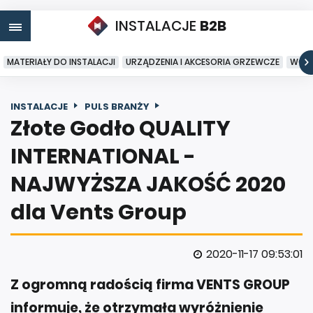
INSTALACJE
B2B
MATERIAŁY DO INSTALACJI
URZĄDZENIA I AKCESORIA GRZEWCZE
WODA
INSTALACJE
PULS BRANŻY
Złote Godło QUALITY
INTERNATIONAL -
NAJWYŻSZA JAKOŚĆ 2020
dla Vents Group
2020-11-17 09:53:01
Z ogromną radością firma VENTS GROUP
informuje, że otrzymała wyróżnienie