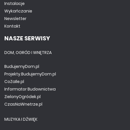
Instalacje
Wykańczanie
Newsletter
Kontakt
NASZE SERWISY
DOM, OGRÓD I WNĘTRZA
BudujemyDom.pl
Projekty.BudujemyDom.pl
CoZaIle.pl
Informator Budownictwa
ZielonyOgródek.pl
CzasNaWnetrze.pl
MUZYKA I DŹWIĘK