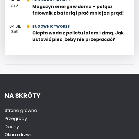
BUDOWNICTWOB2B
12:26
Magazyn energii w domu – połącz
falownik z baterią i płać mniej za prąd!
04 SIE
BUDOWNICTWOB2B
10:59
Ciepła woda z pelletu latem i zimą. Jak
ustawić piec, żeby nie przepłacać?
NA SKRÓTY
Strona główna
Przegrody
Dachy
Okna i drzwi