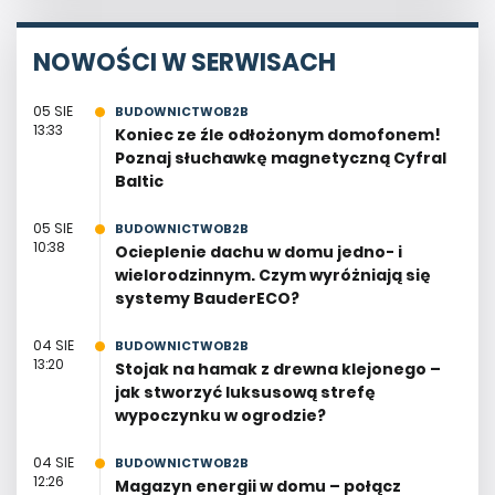
NOWOŚCI W SERWISACH
05 SIE
BUDOWNICTWOB2B
13:33
Koniec ze źle odłożonym domofonem!
Poznaj słuchawkę magnetyczną Cyfral
Baltic
05 SIE
BUDOWNICTWOB2B
10:38
Ocieplenie dachu w domu jedno- i
wielorodzinnym. Czym wyróżniają się
systemy BauderECO?
04 SIE
BUDOWNICTWOB2B
13:20
Stojak na hamak z drewna klejonego –
jak stworzyć luksusową strefę
wypoczynku w ogrodzie?
04 SIE
BUDOWNICTWOB2B
12:26
Magazyn energii w domu – połącz