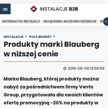
INSTALACJE
B2B
MATERIAŁY DO INSTALACJI
URZĄDZENIA I AKCESORIA GRZEWCZE
WODA
INSTALACJE
PULS BRANŻY
Produkty marki Blauberg
w niższej cenie
2019-08-09 13:59:59
Marka Blauberg, której produkty można
nabyć za pośrednictwem firmy Vents
Group, przygotowała dla swoich klientów
ofertę promocyjną -20% na produkty w