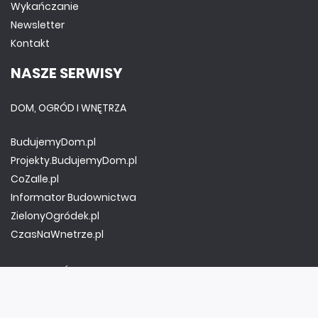
Wykańczanie
Newsletter
Kontakt
NASZE SERWISY
DOM, OGRÓD I WNĘTRZA
BudujemyDom.pl
Projekty.BudujemyDom.pl
CoZaIle.pl
Informator Budownictwa
ZielonyOgródek.pl
CzasNaWnetrze.pl
MUZYKA I DŹWIĘK
Audio.com.pl