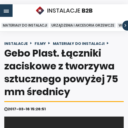
INSTALACJE
B2B
MATERIAŁY DO INSTALACJI
URZĄDZENIA I AKCESORIA GRZEWCZE
WODA
INSTALACJE
FILMY
MATERIAŁY DO INSTALACJI
Gebo Plast. Łączniki
zaciskowe z tworzywa
sztucznego powyżej 75
mm średnicy
2017-03-16 15:26:51