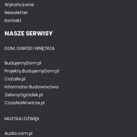
Wykańczanie
Newsletter
Kontakt
NASZE SERWISY
DOM, OGRÓD I WNĘTRZA
BudujemyDom.pl
Projekty.BudujemyDom.pl
CoZaIle.pl
Informator Budownictwa
ZielonyOgródek.pl
CzasNaWnetrze.pl
MUZYKA I DŹWIĘK
Audio.com.pl