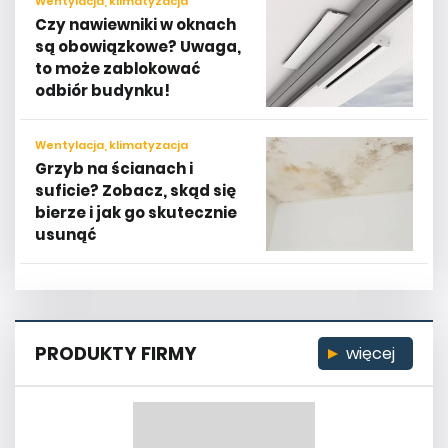
Wentylacja, klimatyzacja
Czy nawiewniki w oknach
są obowiązkowe? Uwaga,
to może zablokować
odbiór budynku!
Wentylacja, klimatyzacja
Grzyb na ścianach i
suficie? Zobacz, skąd się
bierze i jak go skutecznie
usunąć
PRODUKTY FIRMY
więcej