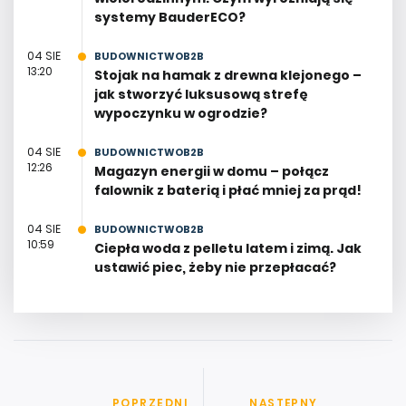
systemy BauderECO?
04 SIE
BUDOWNICTWOB2B
13:20
Stojak na hamak z drewna klejonego –
jak stworzyć luksusową strefę
wypoczynku w ogrodzie?
04 SIE
BUDOWNICTWOB2B
12:26
Magazyn energii w domu – połącz
falownik z baterią i płać mniej za prąd!
04 SIE
BUDOWNICTWOB2B
10:59
Ciepła woda z pelletu latem i zimą. Jak
ustawić piec, żeby nie przepłacać?
POPRZEDNI
NASTĘPNY