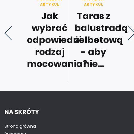
ARTYKUŁ
ARTYKUŁ
Jak
Taras z
wybrać
balustradą
odpowiedni
żelbetową
rodzaj
- aby
mocowania?
nie...
NA SKRÓTY
Strona główna