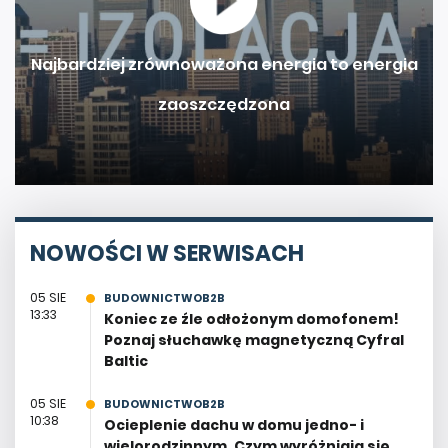
Najbardziej zrównoważona energia to energia
zaoszczędzona
NOWOŚCI W SERWISACH
05 SIE
BUDOWNICTWOB2B
13:33
Koniec ze źle odłożonym domofonem!
Poznaj słuchawkę magnetyczną Cyfral
Baltic
05 SIE
BUDOWNICTWOB2B
10:38
Ocieplenie dachu w domu jedno- i
wielorodzinnym. Czym wyróżniają się