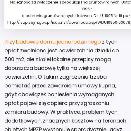
Należność za wyłączenie z produkcji 1 ha gruntów rolnych. Ust
1995 r.
o ochronie gruntów rolnych i leśnych, Dz. U. 1995 Nr 16 poz.
http://isap.sejm.gov.pl/isap.nsf/download.xsp/WDU19950160078
Przy budowie domu jednorodzinnego
z tych
opłat zwolniona jest powierzchnia działki do
500 m2, ale z kolei lokalne przepisy mogą
dopuszcza budowę tylko na większej
powierzchni. O takim zagrożeniu trzeba
pamiętać przed zawarciem umowy kupna,
gdyż obowiązek poniesienia wymaganych
opłat pojawi się dopiero przy zgłaszaniu
zamiaru budowy. W praktyce, problem tych
dodatkowych, znacznych kosztów na terenach
objętych MPZP występuje sporadycznie , gdyż