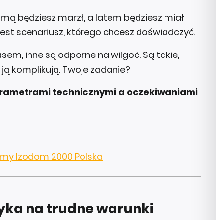
imą będziesz marzł, a latem będziesz miał
e jest scenariusz, którego chcesz doświadczyć.
asem, inne są odporne na wilgoć. Są takie,
e ją komplikują. Twoje zadanie?
parametrami technicznymi a oczekiwaniami
irmy Izodom 2000 Polska
yka na trudne warunki