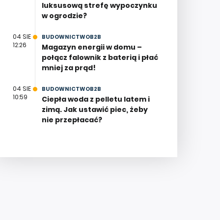
luksusową strefę wypoczynku
w ogrodzie?
04 SIE
BUDOWNICTWOB2B
12:26
Magazyn energii w domu –
połącz falownik z baterią i płać
mniej za prąd!
04 SIE
BUDOWNICTWOB2B
10:59
Ciepła woda z pelletu latem i
zimą. Jak ustawić piec, żeby
nie przepłacać?