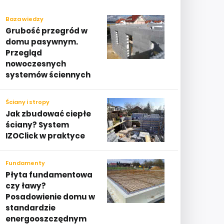
Baza wiedzy
Grubość przegród w
domu pasywnym.
Przegląd
nowoczesnych
systemów ściennych
Ściany i stropy
Jak zbudować ciepłe
ściany? System
IZOClick w praktyce
Fundamenty
Płyta fundamentowa
czy ławy?
Posadowienie domu w
standardzie
energooszczędnym