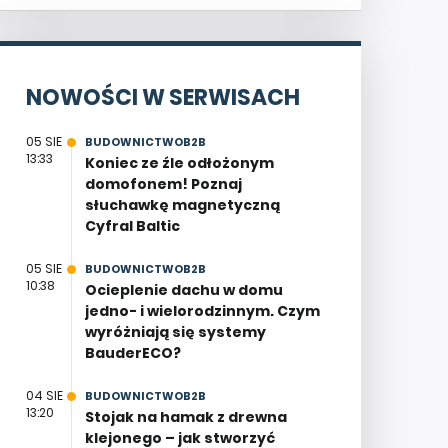
NOWOŚCI W SERWISACH
05 SIE
BUDOWNICTWOB2B
13:33
Koniec ze źle odłożonym
domofonem! Poznaj
słuchawkę magnetyczną
Cyfral Baltic
05 SIE
BUDOWNICTWOB2B
10:38
Ocieplenie dachu w domu
jedno- i wielorodzinnym. Czym
wyróżniają się systemy
BauderECO?
04 SIE
BUDOWNICTWOB2B
13:20
Stojak na hamak z drewna
klejonego – jak stworzyć