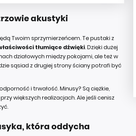
trzowie akustyki
aty będą Twoim sprzymierzeńcem. Te pustaki z
łaściwości tłumiące dźwięki
. Dzięki dużej
anach działowych między pokojami, ale też w
ie sąsiad z drugiej strony ściany potrafi być
orność i trwałość. Minusy? Są ciężkie,
rzy większych realizacjach. Ale jeśli cenisz
yć.
asyka, która oddycha