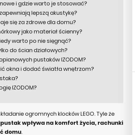
onowe i gdzie warto je stosować?
 zapewniają lepszą akustykę?
aje się za zdrowe dla domu?
mórkowy jako materiał ścienny?
iedy warto po nie sięgnąć?
ylko do ścian działowych?
yropianowych pustaków IZODOM?
ić okna i dodać światła wnętrzom?
ustaka?
logię IZODOM?
kładanie ogromnych klocków LEGO. Tyle że
pustak wpływa na komfort życia, rachunki
ść domu
.