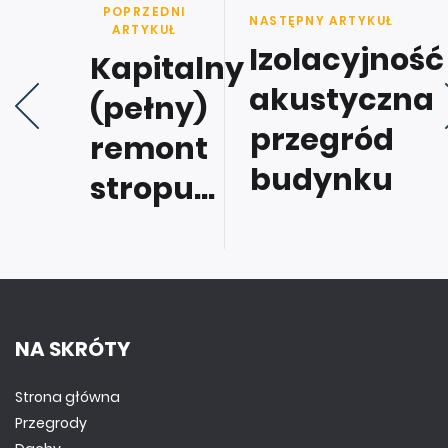
POPRZEDNI
NASTĘPNY ARTYKUŁ
ARTYKUŁ
Izolacyjność
Kapitalny
akustyczna
(pełny)
przegród
remont
budynku
stropu...
NA SKRÓTY
Strona główna
Przegrody