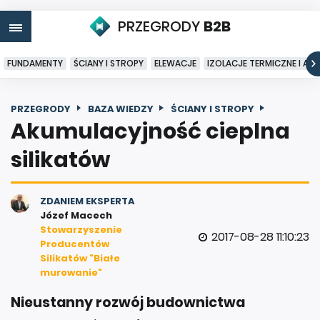
PRZEGRODY
B2B
FUNDAMENTY
ŚCIANY I STROPY
ELEWACJE
IZOLACJE TERMICZNE I AK
PRZEGRODY
BAZA WIEDZY
ŚCIANY I STROPY
Akumulacyjność cieplna
silikatów
ZDANIEM EKSPERTA
Józef Macech
Stowarzyszenie
2017-08-28 11:10:23
Producentów
Silikatów "Białe
murowanie"
Nieustanny rozwój budownictwa