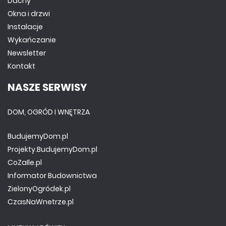
Dachy
Okna i drzwi
Instalacje
Wykańczanie
Newsletter
Kontakt
NASZE SERWISY
DOM, OGRÓD I WNĘTRZA
BudujemyDom.pl
Projekty.BudujemyDom.pl
CoZaIle.pl
Informator Budownictwa
ZielonyOgródek.pl
CzasNaWnetrze.pl