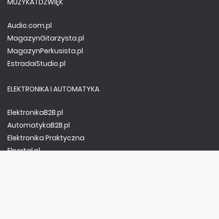
MUZYKA I DŹWIĘK
Audio.com.pl
MagazynGitarzysta.pl
MagazynPerkusista.pl
EstradaiStudio.pl
ELEKTRONIKA I AUTOMATYKA
ElektronikaB2B.pl
AutomatykaB2B.pl
Elektronika Praktyczna
Elportal.pl
Świat Radio
FOTOGRAFIA, EDUKACJA I HI-TECH
Fotopolis.pl