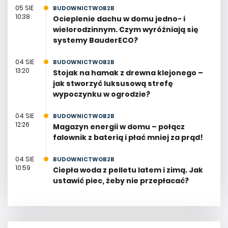
05 SIE
BUDOWNICTWOB2B
10:38
Ocieplenie dachu w domu jedno- i
wielorodzinnym. Czym wyróżniają się
systemy BauderECO?
04 SIE
BUDOWNICTWOB2B
13:20
Stojak na hamak z drewna klejonego –
jak stworzyć luksusową strefę
wypoczynku w ogrodzie?
04 SIE
BUDOWNICTWOB2B
12:26
Magazyn energii w domu – połącz
falownik z baterią i płać mniej za prąd!
04 SIE
BUDOWNICTWOB2B
10:59
Ciepła woda z pelletu latem i zimą. Jak
ustawić piec, żeby nie przepłacać?