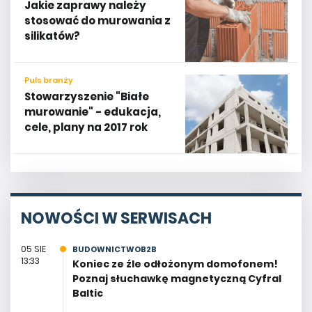
Jakie zaprawy należy
stosować do murowania z
silikatów?
Puls branży
Stowarzyszenie "Białe
murowanie" - edukacja,
cele, plany na 2017 rok
NOWOŚCI W SERWISACH
05 SIE
BUDOWNICTWOB2B
13:33
Koniec ze źle odłożonym domofonem!
Poznaj słuchawkę magnetyczną Cyfral
Baltic