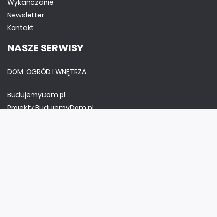
Wykańczanie
Newsletter
Kontakt
NASZE SERWISY
DOM, OGRÓD I WNĘTRZA
BudujemyDom.pl
Projekty.BudujemyDom.pl
CoZaIle.pl
Informator Budownictwa
ZielonyOgródek.pl
CzasNaWnetrze.pl
MUZYKA I DŹWIĘK
Audio.com.pl