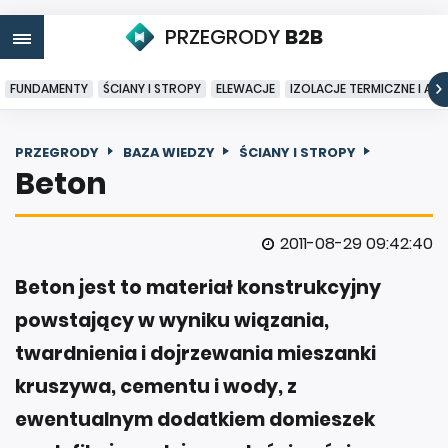
PRZEGRODY
B2B
FUNDAMENTY
ŚCIANY I STROPY
ELEWACJE
IZOLACJE TERMICZNE I AK
PRZEGRODY
BAZA WIEDZY
ŚCIANY I STROPY
Beton
2011-08-29 09:42:40
Beton jest to materiał konstrukcyjny
powstający w wyniku wiązania,
twardnienia i dojrzewania mieszanki
kruszywa, cementu i wody, z
ewentualnym dodatkiem domieszek