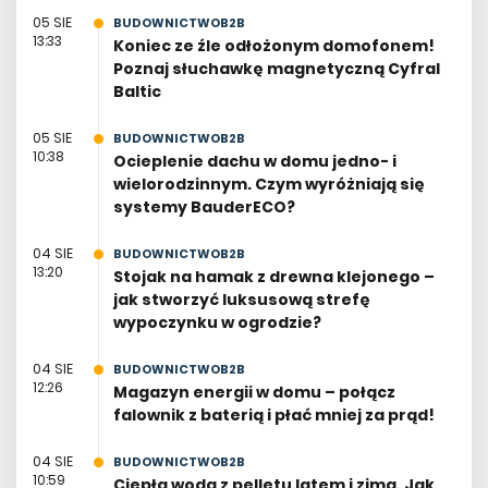
05 SIE
BUDOWNICTWOB2B
13:33
Koniec ze źle odłożonym domofonem!
Poznaj słuchawkę magnetyczną Cyfral
Baltic
05 SIE
BUDOWNICTWOB2B
10:38
Ocieplenie dachu w domu jedno- i
wielorodzinnym. Czym wyróżniają się
systemy BauderECO?
04 SIE
BUDOWNICTWOB2B
13:20
Stojak na hamak z drewna klejonego –
jak stworzyć luksusową strefę
wypoczynku w ogrodzie?
04 SIE
BUDOWNICTWOB2B
12:26
Magazyn energii w domu – połącz
falownik z baterią i płać mniej za prąd!
04 SIE
BUDOWNICTWOB2B
10:59
Ciepła woda z pelletu latem i zimą. Jak