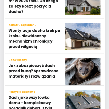
zależy koszt pokrycia
dachu?
Konstrukcja dachu
Wentylacja dachu krok po
kroku. Niewidoczny
mechanizm chroniący
przed wilgocią
Baza wiedzy
Jak zabezpieczyć dach
przed kuną? Sprawdzone
materiały i rozwiązania
Pokrycia dachowe
Dach jako wizytówka
domu – kompleksowy
poradnik doboru stylu,
koloru i formy