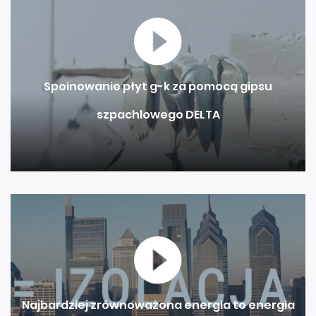
wnętrza?
budynków?
poprzeczne?
procedury
Spoinowanie płyt g-k za pomocą gipsu
szpachlowego DELTA
Najbardziej zrównoważona energia to energia