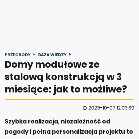
PRZEGRODY
B2B
FUNDAMENTY
ŚCIANY I STROPY
ELEWACJE
IZOLACJE TERMICZNE I AK
PRZEGRODY
BAZA WIEDZY
Domy modułowe ze
stalową konstrukcją w 3
miesiące: jak to możliwe?
2025-10-07 12:03:39
Szybka realizacja, niezależność od
pogody i pełna personalizacja projektu to
tylko wstęp do ogromnych możliwości,