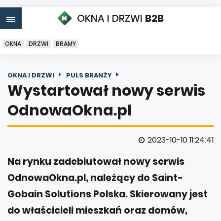
OKNA I DRZWI
B2B
OKNA
DRZWI
BRAMY
OKNA I DRZWI
PULS BRANŻY
Wystartował nowy serwis
OdnowaOkna.pl
2023-10-10 11:24:41
Na rynku zadebiutował nowy serwis
OdnowaOkna.pl, należący do Saint-
Gobain Solutions Polska. Skierowany jest
do właścicieli mieszkań oraz domów,