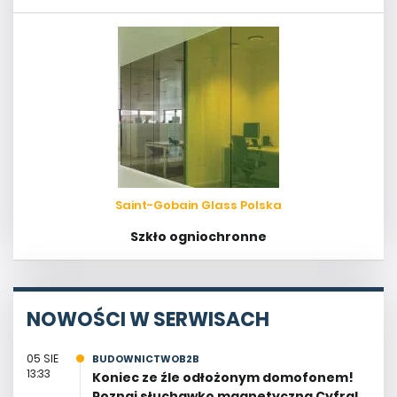
Saint-Gobain Glass Polska
Szkło ogniochronne
NOWOŚCI W SERWISACH
05 SIE
BUDOWNICTWOB2B
13:33
Koniec ze źle odłożonym domofonem!
Poznaj słuchawkę magnetyczną Cyfral