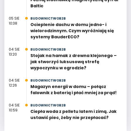
Baltic
05 SIE
BUDOWNICTWOB2B
10:38
Ocieplenie dachu w domu jedno- i
wielorodzinnym. Czym wyróżniają się
systemy BauderECO?
04 SIE
BUDOWNICTWOB2B
13:20
Stojak na hamak z drewna klejonego –
jak stworzyć luksusową strefę
wypoczynku w ogrodzie?
04 SIE
BUDOWNICTWOB2B
12:26
Magazyn energii w domu – połącz
falownik z baterią i płać mniej za prąd!
04 SIE
BUDOWNICTWOB2B
10:59
Ciepła woda z pelletu latem i zimą. Jak
ustawić piec, żeby nie przepłacać?