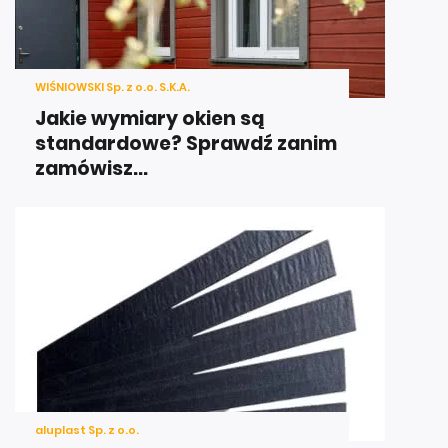
WIŚNIOWSKI Sp. z o.o. S.K.A.
Jakie wymiary okien są
standardowe? Sprawdź zanim
zamówisz...
aluplast Sp. z o.o.