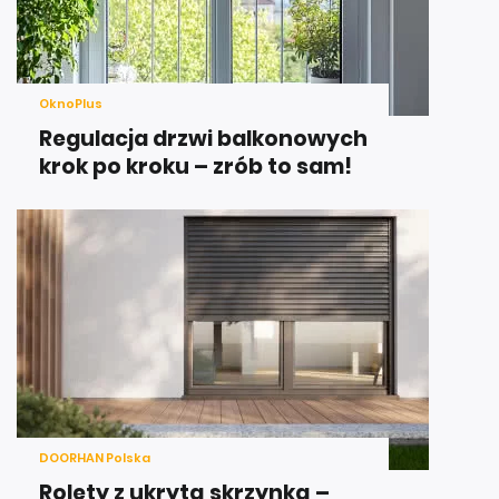
OknoPlus
Regulacja drzwi balkonowych
krok po kroku – zrób to sam!
DOORHAN Polska
Rolety z ukrytą skrzynką –