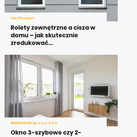
Fart Produkt
Rolety zewnętrzne a cisza w
domu – jak skutecznie
zredukować...
WIŚNIOWSKI Sp. z o.o. S.K.A.
Okno 3-szybowe czy 2-