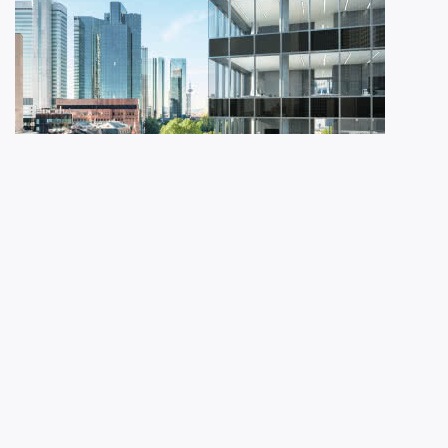
Schüco International Polska Sp. z o.o.
Najwyższa ochrona
przeciwpożarowa w
budynkach
wielopiętrowych?...