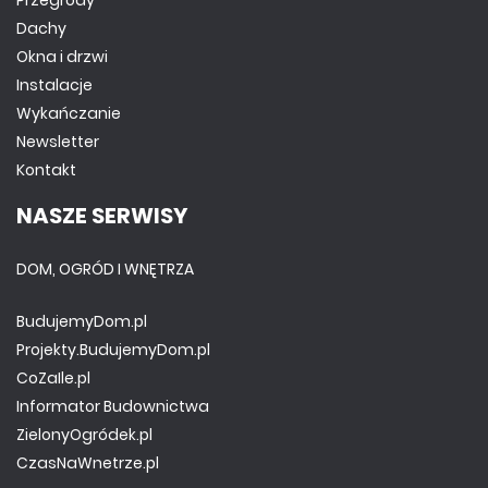
Przegrody
Dachy
Okna i drzwi
Instalacje
Wykańczanie
Newsletter
Kontakt
NASZE SERWISY
DOM, OGRÓD I WNĘTRZA
BudujemyDom.pl
Projekty.BudujemyDom.pl
CoZaIle.pl
Informator Budownictwa
ZielonyOgródek.pl
CzasNaWnetrze.pl