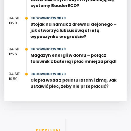
systemy BauderECO?
04 SIE
BUDOWNICTWOB2B
13:20
Stojak na hamak z drewna klejonego –
jak stworzyć luksusową strefę
wypoczynku w ogrodzie?
04 SIE
BUDOWNICTWOB2B
12:26
Magazyn energii w domu – połącz
falownik z baterią i płać mniej za prąd!
04 SIE
BUDOWNICTWOB2B
10:59
Ciepła woda z pelletu latem i zimą. Jak
ustawić piec, żeby nie przepłacać?
POPRZEDNI