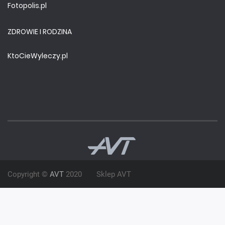
Fotopolis.pl
ZDROWIE I RODZINA
KtoCieWyleczy.pl
Copyright ©
AVT
2020
Sklep AVT