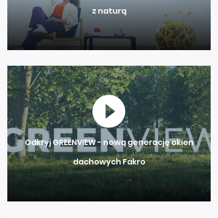
z naturą
Odkryj GREENVIEW - nową generację okien
dachowych Fakro