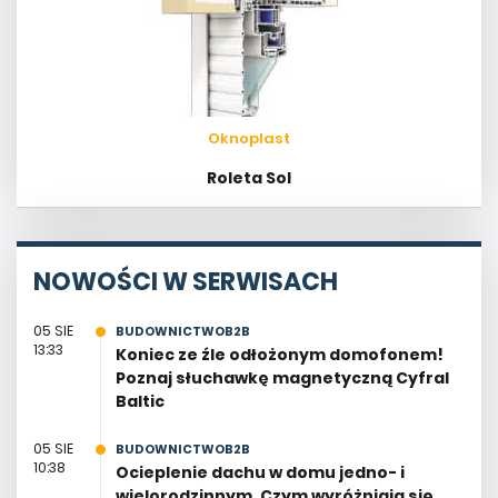
Oknoplast
Roleta Sol
NOWOŚCI W SERWISACH
05 SIE
BUDOWNICTWOB2B
13:33
Koniec ze źle odłożonym domofonem!
Poznaj słuchawkę magnetyczną Cyfral
Baltic
05 SIE
BUDOWNICTWOB2B
10:38
Ocieplenie dachu w domu jedno- i
wielorodzinnym. Czym wyróżniają się