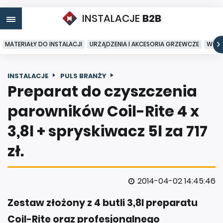
INSTALACJE
B2B
MATERIAŁY DO INSTALACJI
URZĄDZENIA I AKCESORIA GRZEWCZE
WODA
INSTALACJE
PULS BRANŻY
Preparat do czyszczenia
parowników Coil-Rite 4 x
3,8l + spryskiwacz 5l za 717
zł.
2014-04-02 14:45:46
Zestaw złożony z 4 butli 3,8l preparatu
Coil-Rite oraz profesjonalnego