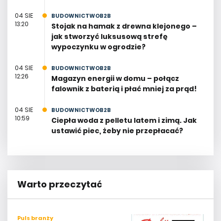
04 SIE
BUDOWNICTWOB2B
13:20
Stojak na hamak z drewna klejonego –
jak stworzyć luksusową strefę
wypoczynku w ogrodzie?
04 SIE
BUDOWNICTWOB2B
12:26
Magazyn energii w domu – połącz
falownik z baterią i płać mniej za prąd!
04 SIE
BUDOWNICTWOB2B
10:59
Ciepła woda z pelletu latem i zimą. Jak
ustawić piec, żeby nie przepłacać?
Warto przeczytać
Puls branży