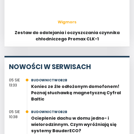
Wigmors
Zestaw do odolejania i oczyszczania czynnika
chłodniczego Promax CLK-1
NOWOŚCI W SERWISACH
05 SIE
BUDOWNICTWOB2B
13:33
Koniec ze źle odłożonym domofonem!
Poznaj słuchawkę magnetyczną Cyfral
Baltic
05 SIE
BUDOWNICTWOB2B
10:38
Ocieplenie dachu w domu jedno- i
wielorodzinnym. Czym wyróżniają się
systemy BauderECO?