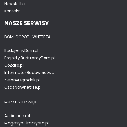
Newsletter
Kontakt
NASZE SERWISY
DOM, OGRÓD I WNĘTRZA
BudujemyDom.pl
Projekty.BudujemyDom.pl
CoZaIle.pl
Informator Budownictwa
ZielonyOgródek.pl
CzasNaWnetrze.pl
MUZYKA I DŹWIĘK
Audio.com.pl
MagazynGitarzysta.pl