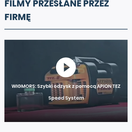
FILMY PRZESŁANE PRZEZ
FIRMĘ
WIGMORS: Szybki odzysk z pomocą APION TEZ
Speed System