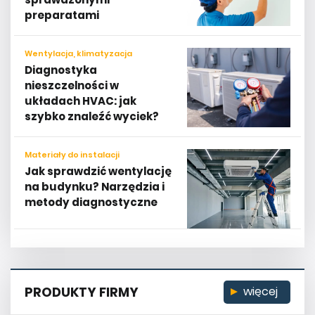
preparatami
Wentylacja, klimatyzacja
Diagnostyka
nieszczelności w
układach HVAC: jak
szybko znaleźć wyciek?
Materiały do instalacji
Jak sprawdzić wentylację
na budynku? Narzędzia i
metody diagnostyczne
PRODUKTY FIRMY
więcej