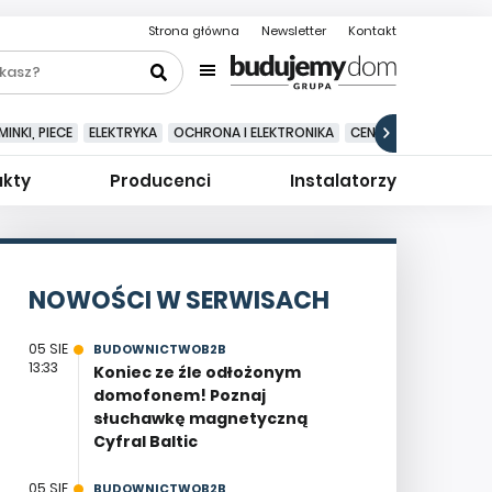
Strona główna
Newsletter
Kontakt
INKI, PIECE
ELEKTRYKA
OCHRONA I ELEKTRONIKA
CENTRALNE ODKURZA
ukty
Producenci
Instalatorzy
NOWOŚCI W SERWISACH
05 SIE
BUDOWNICTWOB2B
13:33
Koniec ze źle odłożonym
domofonem! Poznaj
słuchawkę magnetyczną
Cyfral Baltic
05 SIE
BUDOWNICTWOB2B