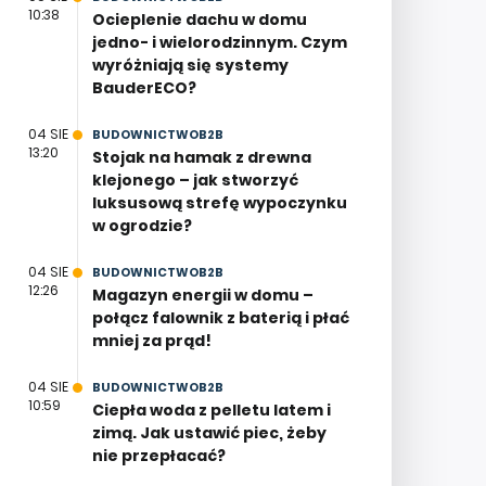
10:38
Ocieplenie dachu w domu
jedno- i wielorodzinnym. Czym
wyróżniają się systemy
BauderECO?
04 SIE
BUDOWNICTWOB2B
13:20
Stojak na hamak z drewna
klejonego – jak stworzyć
luksusową strefę wypoczynku
w ogrodzie?
04 SIE
BUDOWNICTWOB2B
12:26
Magazyn energii w domu –
połącz falownik z baterią i płać
mniej za prąd!
04 SIE
BUDOWNICTWOB2B
10:59
Ciepła woda z pelletu latem i
zimą. Jak ustawić piec, żeby
nie przepłacać?