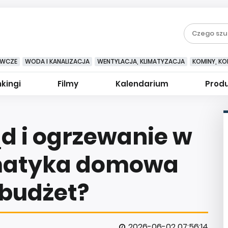
EWCZE
WODA I KANALIZACJA
WENTYLACJA, KLIMATYZACJA
KOMINY, KOM
kingi
Filmy
Kalendarium
Prod
d i ogrzewanie w
omatyka domowa
budżet?
2026-06-02 07:56:14