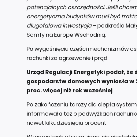
potencjalnych oszczędności. Jeśli chce
energetyczna budynków musi być traktow
długofalowa inwestycja
– podkreśla Mał
Somfy na Europę Wschodnią.
Po wygaśnięciu części mechanizmów os
rachunki za ogrzewanie i prąd.
Urząd Regulacji Energetyki podał, że 
gospodarstw domowych wyniosła w 2025
proc. więcej niż rok wcześniej
.
Po zakończeniu tarczy dla ciepła syste
informowała też o podwyżkach rachunków
nawet kilkudziesięciu procent.
W warunkach utrzymującej się niestabiln