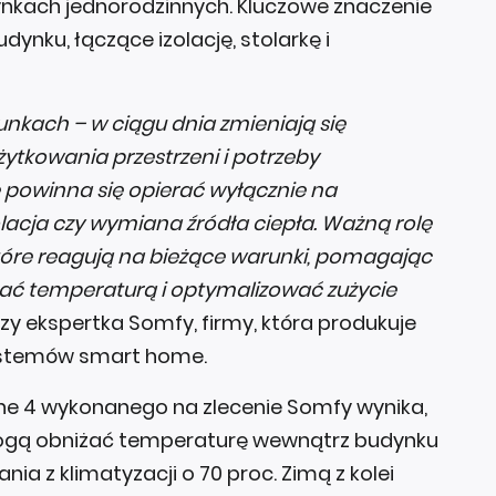
dynkach jednorodzinnych. Kluczowe znaczenie
ynku, łączące izolację, stolarkę i
unkach – w ciągu dnia zmieniają się
ytkowania przestrzeni i potrzeby
 powinna się opierać wyłącznie na
olacja czy wymiana źródła ciepła. Ważną rolę
które reagują na bieżące warunki, pomagając
zać temperaturą i optymalizować zużycie
y ekspertka Somfy, firmy, która produkuje
systemów smart home.
ne 4 wykonanego na zlecenie Somfy wynika,
ogą obniżać temperaturę wewnątrz budynku
nia z klimatyzacji o 70 proc. Zimą z kolei