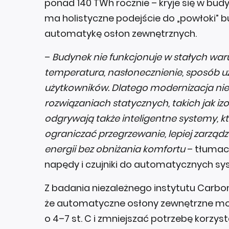
ponad 140 TWh rocznie – kryje się w bu
ma holistyczne podejście do „powłoki” bud
automatykę osłon zewnętrznych.
–
Budynek nie funkcjonuje w stałych war
temperatura, nasłonecznienie, sposób uż
użytkowników. Dlatego modernizacja nie
rozwiązaniach statycznych, takich jak iz
odgrywają także inteligentne systemy, 
ograniczać przegrzewanie, lepiej zarząd
energii bez obniżania komfortu
– tłumacz
napędy i czujniki do automatycznych 
Z badania niezależnego instytutu Carbo
że automatyczne osłony zewnętrzne m
o 4–7 st. C i zmniejszać potrzebę korzysta