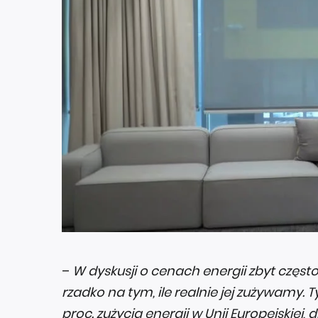
–
W dyskusji o cenach energii zbyt często 
rzadko na tym, ile realnie jej zużywamy
proc. zużycia energii w Unii Europejskiej