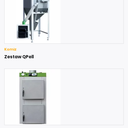
Komiz
Zestaw QPell