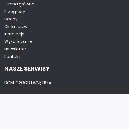
Strona główna
Przegrody
Dachy
Okna i drzwi
Instalacje
Wykańczanie
Newsletter
Kontakt
NASZE SERWISY
DOM, OGRÓD I WNĘTRZA
BudujemyDom.pl
Projekty.BudujemyDom.pl
CoZaIle.pl
Informator Budownictwa
ZielonyOgródek.pl