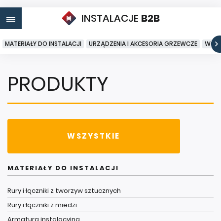
INSTALACJE
B2B
MATERIAŁY DO INSTALACJI
URZĄDZENIA I AKCESORIA GRZEWCZE
WODA
PRODUKTY
WSZYSTKIE
MATERIAŁY DO INSTALACJI
Rury i łączniki z tworzyw sztucznych
Rury i łączniki z miedzi
Armatura instalacyjna