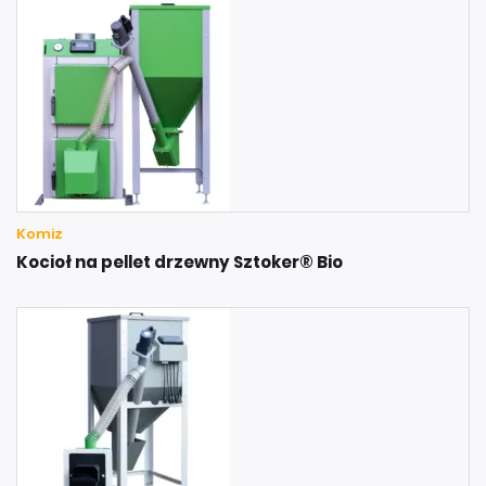
Komiz
Kocioł na pellet drzewny Sztoker® Bio