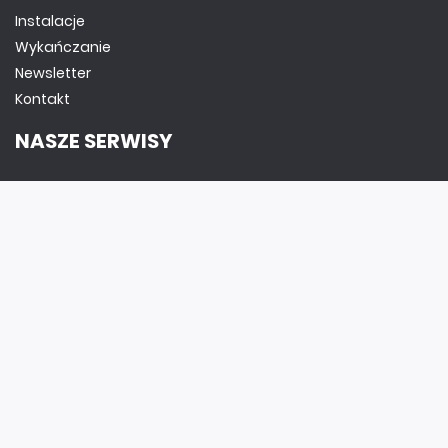
Instalacje
Wykańczanie
Newsletter
Kontakt
NASZE SERWISY
DOM, OGRÓD I WNĘTRZA
BudujemyDom.pl
Projekty.BudujemyDom.pl
CoZaIle.pl
Informator Budownictwa
ZielonyOgródek.pl
CzasNaWnetrze.pl
MUZYKA I DŹWIĘK