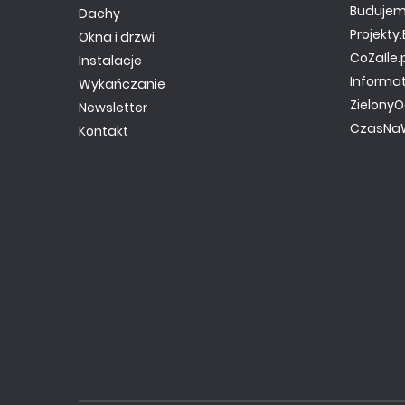
Budujem
Dachy
Projekt
Okna i drzwi
CoZaIle.
Instalacje
Informa
Wykańczanie
ZielonyO
Newsletter
CzasNaW
Kontakt