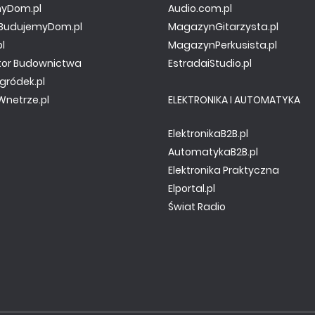
yDom.pl
Audio.com.pl
y.BudujemyDom.pl
MagazynGitarzysta.pl
pl
MagazynPerkusista.pl
tor Budownictwa
EstradaiStudio.pl
gródek.pl
netrze.pl
ELEKTRONIKA I AUTOMATYKA
ElektronikaB2B.pl
AutomatykaB2B.pl
Elektronika Praktyczna
Elportal.pl
Świat Radio