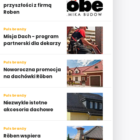
przyszłości z firmą
Roben
Puls branży
Misja Dach - program
partnerski dla dekarzy
Puls branży
Noworoczna promocja
na dachówki Röben
Puls branży
Niezwykle istotne
akcesoria dachowe
Puls branży
Röben wspiera