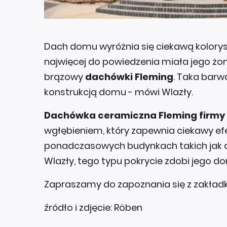
Dach domu wyróżnia się ciekawą kolorysty
najwięcej do powiedzenia miała jego żon
brązowy
dachówki Fleming
. Taka barw
konstrukcją domu - mówi Wlazły.
Dachówka ceramiczna Fleming firmy
wgłębieniem, który zapewnia ciekawy efe
ponadczasowych budynkach takich jak dom
Wlazły, tego typu pokrycie zdobi jego d
Zapraszamy do zapoznania się z zakład
źródło i zdjęcie: Röben