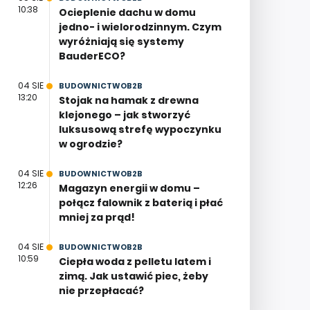
10:38
Ocieplenie dachu w domu
jedno- i wielorodzinnym. Czym
wyróżniają się systemy
BauderECO?
04 SIE
BUDOWNICTWOB2B
13:20
Stojak na hamak z drewna
klejonego – jak stworzyć
luksusową strefę wypoczynku
w ogrodzie?
04 SIE
BUDOWNICTWOB2B
12:26
Magazyn energii w domu –
połącz falownik z baterią i płać
mniej za prąd!
04 SIE
BUDOWNICTWOB2B
10:59
Ciepła woda z pelletu latem i
zimą. Jak ustawić piec, żeby
nie przepłacać?