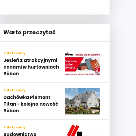
Warto przeczytać
Puls branży
Jesień z atrakcyjnymi
cenami w hurtowniach
Röben
Puls branży
Dachówka Piemont
Titan - kolejna nowość
Röben
Puls branży
Budownictwo