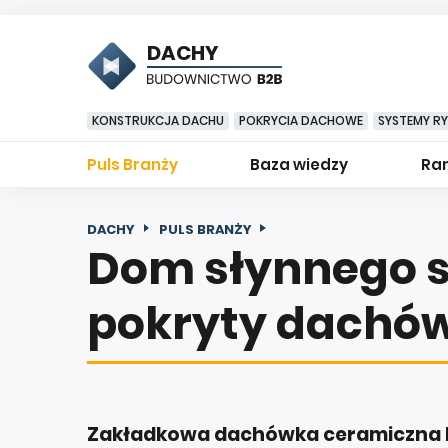
DACHY
KONSTRUKCJA DACHU
POKRYCIA DACHOWE
SYSTEMY R
Puls Branży
Baza wiedzy
Ran
DACHY
PULS BRANŻY
Dom słynnego 
pokryty dachów
Zakładkowa dachówka ceramiczna F