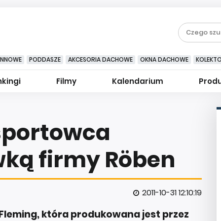
YNNOWE
PODDASZE
AKCESORIA DACHOWE
OKNA DACHOWE
KOLEKT
kingi
Filmy
Kalendarium
Prod
sportowca
ką firmy Röben
2011-10-31 12:10:19
leming, która produkowana jest przez