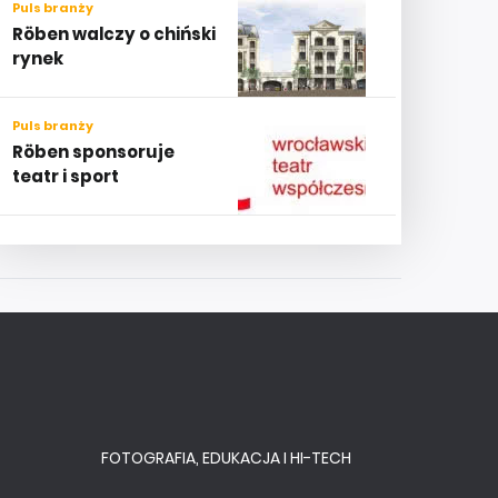
Puls branży
Röben walczy o chiński
rynek
Puls branży
Röben sponsoruje
teatr i sport
FOTOGRAFIA, EDUKACJA I HI-TECH