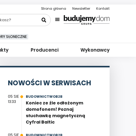
Strona główna
Newsletter
Kontakt
ORY SŁONECZNE
ukty
Producenci
Wykonawcy
NOWOŚCI W SERWISACH
05 SIE
BUDOWNICTWOB2B
13:33
Koniec ze źle odłożonym
domofonem! Poznaj
słuchawkę magnetyczną
Cyfral Baltic
05 SIE
BUDOWNICTWOB2B