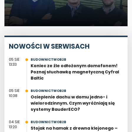
NOWOŚCI W SERWISACH
05 SIE
BUDOWNICTWOB2B
13:33
Koniec ze źle odłożonym domofonem!
Poznaj słuchawkę magnetyczną Cyfral
Baltic
05 SIE
BUDOWNICTWOB2B
10:38
Ocieplenie dachu w domu jedno- i
wielorodzinnym. Czym wyróżniają się
systemy BauderECO?
04 SIE
BUDOWNICTWOB2B
13:20
Stojak na hamak z drewna klejonego –