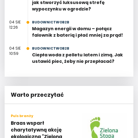
jak stworzyć luksusową strefę
wypoczynku w ogrodzie?
04 SIE
BUDOWNICTWOB2B
12:26
Magazyn energii w domu – połącz
falownik z baterią i płać mniej za prąd!
04 SIE
BUDOWNICTWOB2B
10:59
Ciepła woda z pelletu latem i zimą. Jak
ustawić piec, żeby nie przepłacać?
Warto przeczytać
Puls branży
Braas wsparł
charytatywną akcję
ekologiczną "Zielona