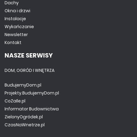
Dachy
Okna i drzwi
Instalacje
Wykańczanie
Newsletter
Kontakt
NASZE SERWISY
DOM, OGRÓD I WNĘTRZA
BudujemyDom.pl
Projekty.BudujemyDom.pl
CoZaIle.pl
Informator Budownictwa
ZielonyOgródek.pl
CzasNaWnetrze.pl