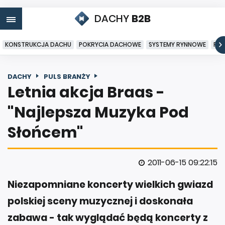
DACHY
B2B
KONSTRUKCJA DACHU
POKRYCIA DACHOWE
SYSTEMY RYNNOWE
PO
DACHY
PULS BRANŻY
Letnia akcja Braas -
"Najlepsza Muzyka Pod
Słońcem"
2011-06-15 09:22:15
Niezapomniane koncerty wielkich gwiazd
polskiej sceny muzycznej i doskonała
zabawa - tak wyglądać będą koncerty z