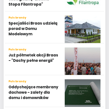
Stopa Filantropa"
Puls branży
Specjaliści Braas udzielą
porad w Domu
Modelowym
Puls branży
Już półmetek akcji Braas
- "Dachy pełne energii"
Puls branży
Oddychające membrany
dachowe - zalety dla
domu i domowników