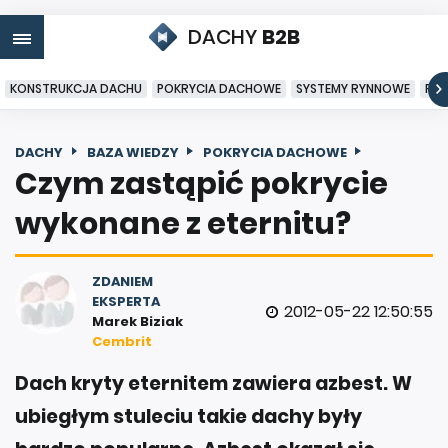
DACHY
B2B
KONSTRUKCJA DACHU
POKRYCIA DACHOWE
SYSTEMY RYNNOWE
PO
DACHY
BAZA WIEDZY
POKRYCIA DACHOWE
Czym zastąpić pokrycie
wykonane z eternitu?
ZDANIEM
EKSPERTA
2012-05-22 12:50:55
Marek Biziak
Cembrit
Dach kryty eternitem zawiera azbest. W
ubiegłym stuleciu takie dachy były