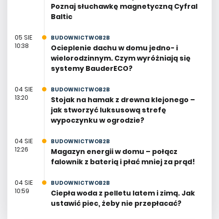
Poznaj słuchawkę magnetyczną Cyfral
Baltic
05 SIE
BUDOWNICTWOB2B
10:38
Ocieplenie dachu w domu jedno- i
wielorodzinnym. Czym wyróżniają się
systemy BauderECO?
04 SIE
BUDOWNICTWOB2B
13:20
Stojak na hamak z drewna klejonego –
jak stworzyć luksusową strefę
wypoczynku w ogrodzie?
04 SIE
BUDOWNICTWOB2B
12:26
Magazyn energii w domu – połącz
falownik z baterią i płać mniej za prąd!
04 SIE
BUDOWNICTWOB2B
10:59
Ciepła woda z pelletu latem i zimą. Jak
ustawić piec, żeby nie przepłacać?