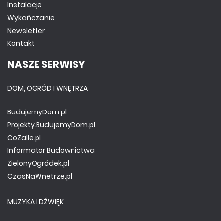
Instalacje
Wykańczanie
Newsletter
Kontakt
NASZE SERWISY
DOM, OGRÓD I WNĘTRZA
BudujemyDom.pl
Projekty.BudujemyDom.pl
CoZaIle.pl
Informator Budownictwa
ZielonyOgródek.pl
CzasNaWnetrze.pl
MUZYKA I DŹWIĘK