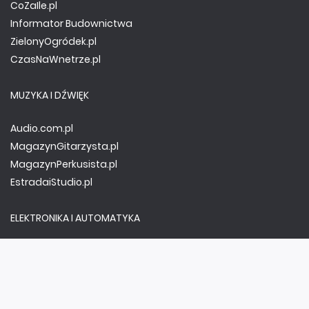
CoZaIle.pl
Informator Budownictwa
ZielonyOgródek.pl
CzasNaWnetrze.pl
MUZYKA I DŹWIĘK
Audio.com.pl
MagazynGitarzysta.pl
MagazynPerkusista.pl
EstradaiStudio.pl
ELEKTRONIKA I AUTOMATYKA
ElektronikaB2B.pl
AutomatykaB2B.pl
Elektronika Praktyczna
Elportal.pl