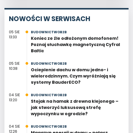
NOWOŚCI W SERWISACH
05 SIE
BUDOWNICTWOB2B
13:33
Koniec ze źle odłożonym domofonem!
Poznaj słuchawkę magnetyczną Cyfral
Baltic
05 SIE
BUDOWNICTWOB2B
10:38
Ocieplenie dachu w domu jedno- i
wielorodzinnym. Czym wyróżniają się
systemy BauderECO?
04 SIE
BUDOWNICTWOB2B
13:20
Stojak na hamak z drewna klejonego –
jak stworzyć luksusową strefę
wypoczynku w ogrodzie?
04 SIE
BUDOWNICTWOB2B
12:26
Magazyn energii w domu – połącz