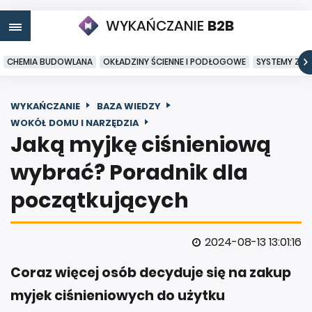
WYKAŃCZANIE
B2B
CHEMIA BUDOWLANA
OKŁADZINY ŚCIENNE I PODŁOGOWE
SYSTEMY ZA
WYKAŃCZANIE
BAZA WIEDZY
WOKÓŁ DOMU I NARZĘDZIA
Jaką myjkę ciśnieniową
wybrać? Poradnik dla
początkujących
2024-08-13 13:01:16
Coraz więcej osób decyduje się na zakup
myjek ciśnieniowych do użytku