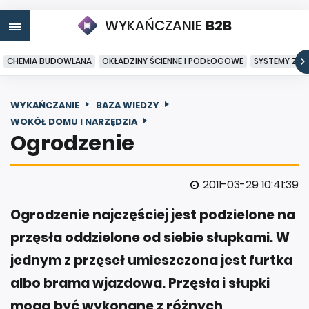
WYKAŃCZANIE
B2B
CHEMIA BUDOWLANA
OKŁADZINY ŚCIENNE I PODŁOGOWE
SYSTEMY ZA
WYKAŃCZANIE
BAZA WIEDZY
WOKÓŁ DOMU I NARZĘDZIA
Ogrodzenie
2011-03-29 10:41:39
Ogrodzenie najczęściej jest podzielone na
przęsła oddzielone od siebie słupkami. W
jednym z przęseł umieszczona jest furtka
albo brama wjazdowa. Przęsła i słupki
mogą być wykonane z różnych