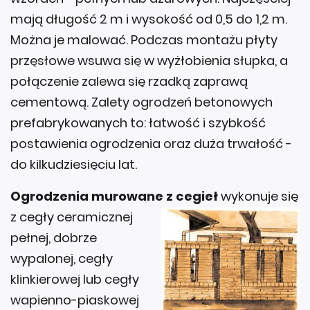
mają długość 2 m i wysokość od 0,5 do 1,2 m.
Można je malować. Podczas montażu płyty
przęsłowe wsuwa się w wyżłobienia słupka, a
połączenie zalewa się rzadką zaprawą
cementową. Zalety ogrodzeń betonowych
prefabrykowanych to: łatwość i szybkość
postawienia ogrodzenia oraz duża trwałość -
do kilkudziesięciu lat.
Ogrodzenia murowane z cegieł
wykonuje się
z cegły ceramicznej
pełnej, dobrze
wypalonej, cegły
klinkierowej lub cegły
wapienno-piaskowej