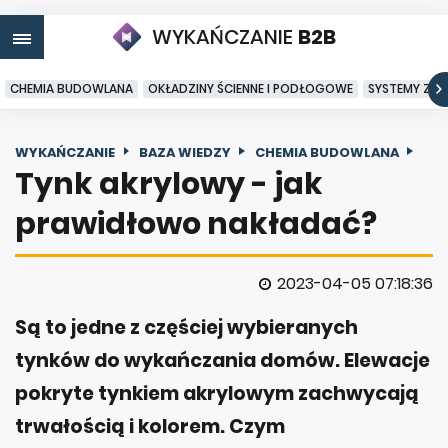
WYKAŃCZANIE
B2B
CHEMIA BUDOWLANA
OKŁADZINY ŚCIENNE I PODŁOGOWE
SYSTEMY ZA
WYKAŃCZANIE
BAZA WIEDZY
CHEMIA BUDOWLANA
Tynk akrylowy - jak
prawidłowo nakładać?
2023-04-05 07:18:36
Są to jedne z częściej wybieranych
tynków do wykańczania domów. Elewacje
pokryte tynkiem akrylowym zachwycają
trwałością i kolorem. Czym