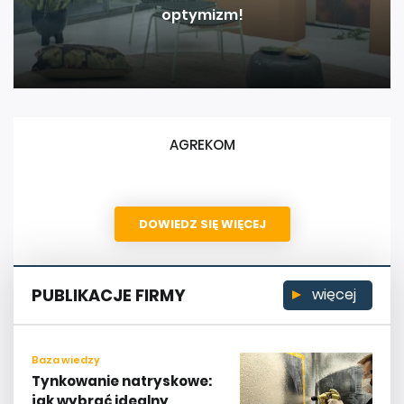
optymizm!
AGREKOM
DOWIEDZ SIĘ WIĘCEJ
PUBLIKACJE FIRMY
więcej
Baza wiedzy
Tynkowanie natryskowe:
jak wybrać idealny