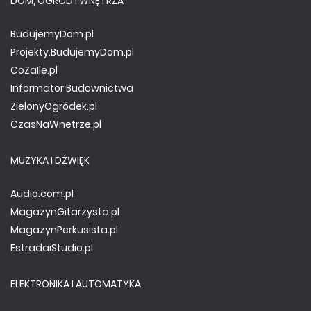
DOM, OGRÓD I WNĘTRZA
BudujemyDom.pl
Projekty.BudujemyDom.pl
CoZaIle.pl
Informator Budownictwa
ZielonyOgródek.pl
CzasNaWnetrze.pl
MUZYKA I DŹWIĘK
Audio.com.pl
MagazynGitarzysta.pl
MagazynPerkusista.pl
EstradaiStudio.pl
ELEKTRONIKA I AUTOMATYKA