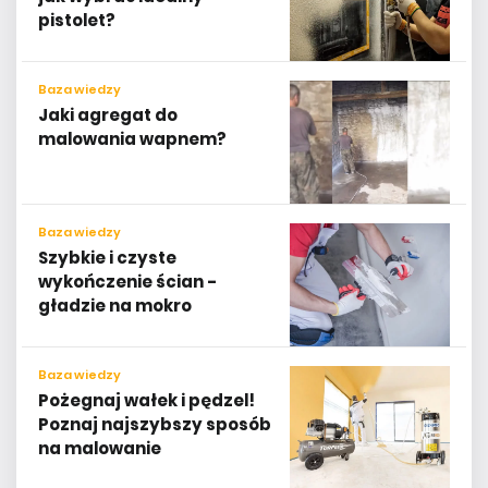
pistolet?
Baza wiedzy
Jaki agregat do
malowania wapnem?
Baza wiedzy
Szybkie i czyste
wykończenie ścian -
gładzie na mokro
Baza wiedzy
Pożegnaj wałek i pędzel!
Poznaj najszybszy sposób
na malowanie