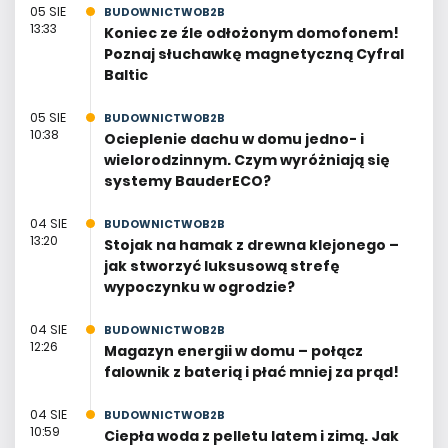
05 SIE
BUDOWNICTWOB2B
13:33
Koniec ze źle odłożonym domofonem!
Poznaj słuchawkę magnetyczną Cyfral
Baltic
05 SIE
BUDOWNICTWOB2B
10:38
Ocieplenie dachu w domu jedno- i
wielorodzinnym. Czym wyróżniają się
systemy BauderECO?
04 SIE
BUDOWNICTWOB2B
13:20
Stojak na hamak z drewna klejonego –
jak stworzyć luksusową strefę
wypoczynku w ogrodzie?
04 SIE
BUDOWNICTWOB2B
12:26
Magazyn energii w domu – połącz
falownik z baterią i płać mniej za prąd!
04 SIE
BUDOWNICTWOB2B
10:59
Ciepła woda z pelletu latem i zimą. Jak