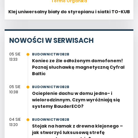
Termo Organika
Klej uniwersalny biały do styropianu i siatki TO-KUB
NOWOŚCI W SERWISACH
05 SIE
BUDOWNICTWOB2B
13:33
Koniec ze źle odłożonym domofonem!
Poznaj słuchawkę magnetyczną Cyfral
Baltic
05 SIE
BUDOWNICTWOB2B
10:38
Ocieplenie dachu w domu jedno- i
wielorodzinnym. Czym wyróżniają się
systemy BauderECO?
04 SIE
BUDOWNICTWOB2B
13:20
Stojak na hamak z drewna klejonego –
jak stworzyć luksusową strefę