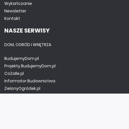
Wykańczanie
Newsletter
Kontakt
NASZE SERWISY
DOM, OGRÓD I WNĘTRZA
BudujemyDom.pl
Projekty.BudujemyDom.pl
CoZaIle.pl
Informator Budownictwa
ZielonyOgródek.pl
CzasNaWnetrze.pl
MUZYKA I DŹWIĘK
Audio.com.pl