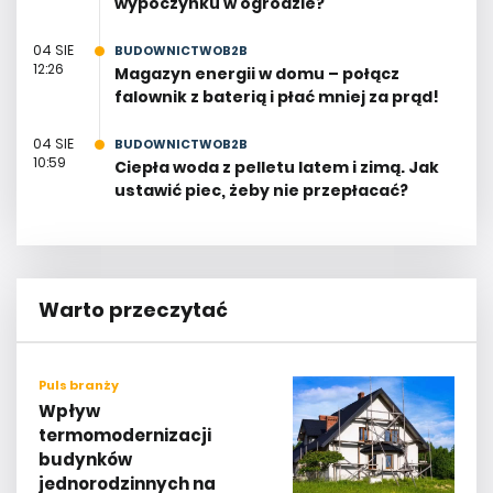
wypoczynku w ogrodzie?
04 SIE
BUDOWNICTWOB2B
12:26
Magazyn energii w domu – połącz
falownik z baterią i płać mniej za prąd!
04 SIE
BUDOWNICTWOB2B
10:59
Ciepła woda z pelletu latem i zimą. Jak
ustawić piec, żeby nie przepłacać?
Warto przeczytać
Puls branży
Wpływ
termomodernizacji
budynków
jednorodzinnych na