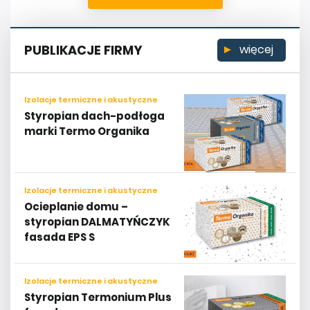
PUBLIKACJE FIRMY
więcej
Izolacje termiczne i akustyczne
Styropian dach-podłoga
marki Termo Organika
Izolacje termiczne i akustyczne
Ocieplanie domu –
styropian DALMATYŃCZYK
fasada EPS S
Izolacje termiczne i akustyczne
Styropian Termonium Plus