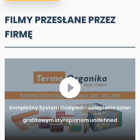
FILMY PRZESŁANE PRZEZ
FIRMĘ
Kompletny System Ociepleń - ocieplenie ścian
grafitowym styropianem undefined