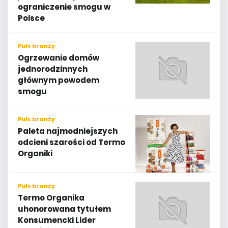
ograniczenie smogu w
Polsce
Puls branży
Ogrzewanie domów
jednorodzinnych
głównym powodem
smogu
Puls branży
Paleta najmodniejszych
odcieni szarości od Termo
Organiki
Puls branży
Termo Organika
uhonorowana tytułem
Konsumencki Lider