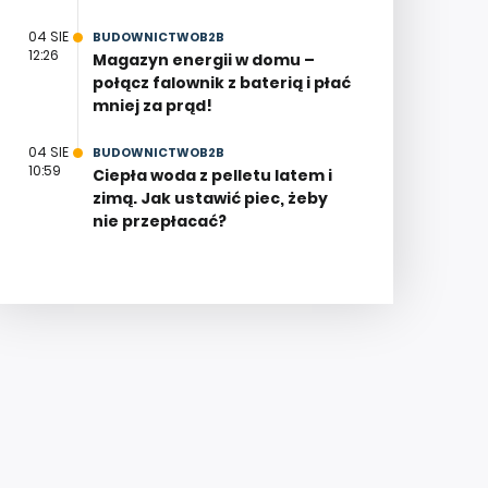
04 SIE
BUDOWNICTWOB2B
12:26
Magazyn energii w domu –
połącz falownik z baterią i płać
mniej za prąd!
04 SIE
BUDOWNICTWOB2B
10:59
Ciepła woda z pelletu latem i
zimą. Jak ustawić piec, żeby
nie przepłacać?