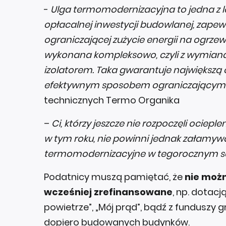
-
Ulga termomodernizacyjna to jedna z l
opłacalnej inwestycji budowlanej, zapew
ograniczającej zużycie energii na ogrze
wykonana kompleksowo, czyli z wymianą 
izolatorem. Taka gwarantuje największą o
efektywnym sposobem ograniczający
technicznych Termo Organika
–
Ci, którzy jeszcze nie rozpoczęli ociepl
w tym roku, nie powinni jednak załamywa
termomodernizacyjne w tegorocznym s
Podatnicy muszą pamiętać, że
nie możn
wcześniej zrefinansowane
, np. dotac
powietrze”, „Mój prąd”, bądź z funduszy 
dopiero budowanych budynków.