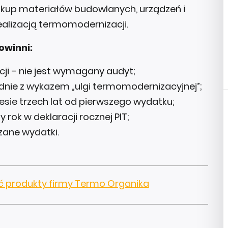
akup materiałów budowlanych, urządzeń i
ealizacją termomodernizacji.
owinni:
i – nie jest wymagany audyt;
odnie z wykazem „ulgi termomodernizacyjnej”;
sie trzech lat od pierwszego wydatku;
 rok w deklaracji rocznej PIT;
czane wydatki.
ć produkty firmy Termo Organika