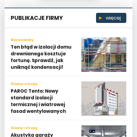
PUBLIKACJE FIRMY
więcej
Baza wiedzy
Ten błąd w izolacji domu
drewnianego kosztuje
fortunę. Sprawdź, jak
uniknąć kondensacji!
Ściany i stropy
PAROC Tento: Nowy
standard izolacji
termicznej i wiatrowej
fasad wentylowanych
Ściany i stropy
Akustyka garaży