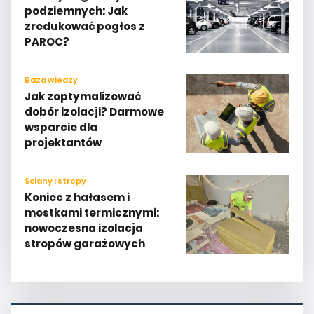
podziemnych: Jak
zredukować pogłos z
PAROC?
Baza wiedzy
Jak zoptymalizować
dobór izolacji? Darmowe
wsparcie dla
projektantów
Ściany i stropy
Koniec z hałasem i
mostkami termicznymi:
nowoczesna izolacja
stropów garażowych