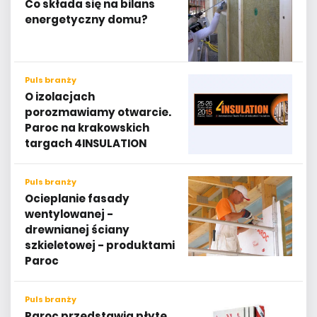
Co składa się na bilans
energetyczny domu?
Puls branży
O izolacjach
porozmawiamy otwarcie.
Paroc na krakowskich
targach 4INSULATION
Puls branży
Ocieplanie fasady
wentylowanej -
drewnianej ściany
szkieletowej - produktami
Paroc
Puls branży
Paroc przedstawia płytę