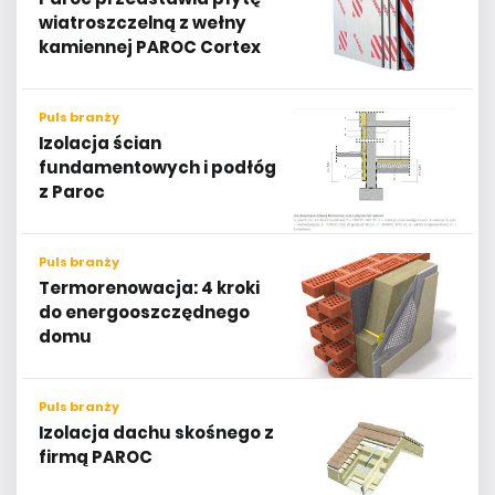
wiatroszczelną z wełny
kamiennej PAROC Cortex
Puls branży
Izolacja ścian
fundamentowych i podłóg
z Paroc
Puls branży
Termorenowacja: 4 kroki
do energooszczędnego
domu
Puls branży
Izolacja dachu skośnego z
firmą PAROC