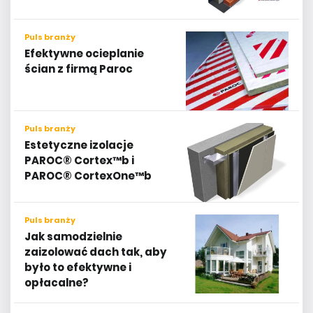
Puls branży
Efektywne ocieplanie
ścian z firmą Paroc
Puls branży
Estetyczne izolacje
PAROC® Cortex™b i
PAROC® CortexOne™b
Puls branży
Jak samodzielnie
zaizolować dach tak, aby
było to efektywne i
opłacalne?