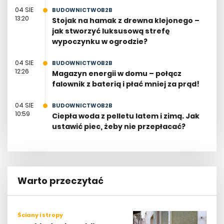
04 SIE
BUDOWNICTWOB2B
13:20
Stojak na hamak z drewna klejonego –
jak stworzyć luksusową strefę
wypoczynku w ogrodzie?
04 SIE
BUDOWNICTWOB2B
12:26
Magazyn energii w domu – połącz
falownik z baterią i płać mniej za prąd!
04 SIE
BUDOWNICTWOB2B
10:59
Ciepła woda z pelletu latem i zimą. Jak
ustawić piec, żeby nie przepłacać?
Warto przeczytać
Ściany i stropy