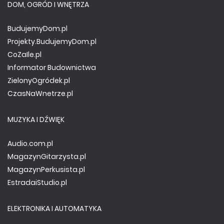
DOM, OGRÓD I WNĘTRZA
BudujemyDom.pl
Projekty.BudujemyDom.pl
CoZaIle.pl
Informator Budownictwa
ZielonyOgródek.pl
CzasNaWnetrze.pl
MUZYKA I DŹWIĘK
Audio.com.pl
MagazynGitarzysta.pl
MagazynPerkusista.pl
EstradaiStudio.pl
ELEKTRONIKA I AUTOMATYKA