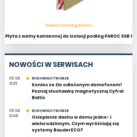
Owens Corning Paroc
Płyta z wełny kamiennej do izolacji podłóg PAROC SSB 1
NOWOŚCI W SERWISACH
05 SIE
BUDOWNICTWOB2B
13:33
Koniec ze źle odłożonym domofonem!
Poznaj słuchawkę magnetyczną Cyfral
Baltic
05 SIE
BUDOWNICTWOB2B
10:38
Ocieplenie dachu w domu jedno- i
wielorodzinnym. Czym wyróżniają się
systemy BauderECO?