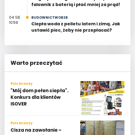
falownik z baterią i płać mniej za prąd!
04 SIE
BUDOWNICTWOB2B
10:59
Ciepła woda z pelletu latem i zimą. Jak
ustawić piec, żeby nie przepłacać?
Warto przeczytać
Puls branży
"Mój dom pełen ciepła".
Konkurs dla klientów
ISOVER
Puls branży
Cisza na zawołanie –