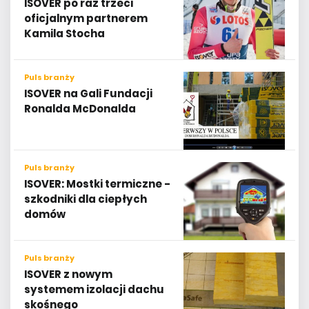
ISOVER po raz trzeci
oficjalnym partnerem
Kamila Stocha
Puls branży
ISOVER na Gali Fundacji
Ronalda McDonalda
Puls branży
ISOVER: Mostki termiczne -
szkodniki dla ciepłych
domów
Puls branży
ISOVER z nowym
systemem izolacji dachu
skośnego