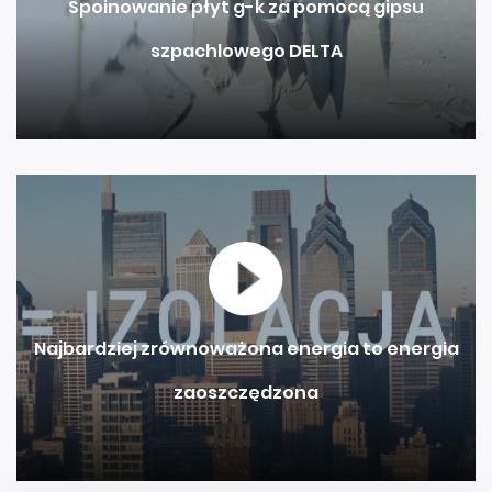
Spoinowanie płyt g-k za pomocą gipsu
szpachlowego DELTA
Najbardziej zrównoważona energia to energia
zaoszczędzona