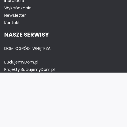
Instalacje
Wykańczanie
Newsletter
Kontakt
NASZE SERWISY
DOM, OGRÓD I WNĘTRZA
BudujemyDom.pl
Projekty.BudujemyDom.pl
CoZaIle.pl
Informator Budownictwa
ZielonyOgródek.pl
CzasNaWnetrze.pl
MUZYKA I DŹWIĘK