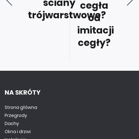
ściany
cegła
trójwarstwowe?
od
imitacji
cegły?
NA SKRÓTY
Strona główna
Przegrody
Dachy
Okna i drzwi