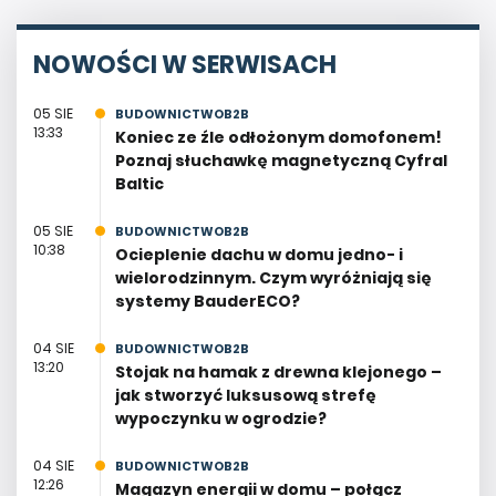
NOWOŚCI W SERWISACH
05 SIE
BUDOWNICTWOB2B
13:33
Koniec ze źle odłożonym domofonem!
Poznaj słuchawkę magnetyczną Cyfral
Baltic
05 SIE
BUDOWNICTWOB2B
10:38
Ocieplenie dachu w domu jedno- i
wielorodzinnym. Czym wyróżniają się
systemy BauderECO?
04 SIE
BUDOWNICTWOB2B
13:20
Stojak na hamak z drewna klejonego –
jak stworzyć luksusową strefę
wypoczynku w ogrodzie?
04 SIE
BUDOWNICTWOB2B
12:26
Magazyn energii w domu – połącz