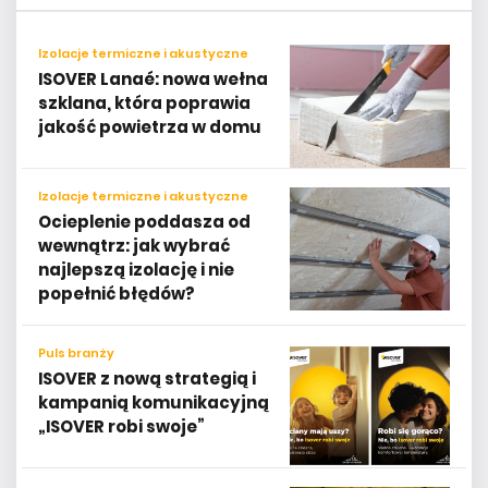
Izolacje termiczne i akustyczne
ISOVER Lanaé: nowa wełna
szklana, która poprawia
jakość powietrza w domu
Izolacje termiczne i akustyczne
Ocieplenie poddasza od
wewnątrz: jak wybrać
najlepszą izolację i nie
popełnić błędów?
Puls branży
ISOVER z nową strategią i
kampanią komunikacyjną
„ISOVER robi swoje”