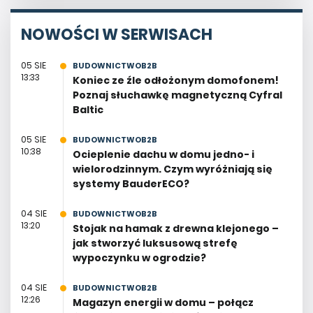
NOWOŚCI W SERWISACH
05 SIE
BUDOWNICTWOB2B
13:33
Koniec ze źle odłożonym domofonem!
Poznaj słuchawkę magnetyczną Cyfral
Baltic
05 SIE
BUDOWNICTWOB2B
10:38
Ocieplenie dachu w domu jedno- i
wielorodzinnym. Czym wyróżniają się
systemy BauderECO?
04 SIE
BUDOWNICTWOB2B
13:20
Stojak na hamak z drewna klejonego –
jak stworzyć luksusową strefę
wypoczynku w ogrodzie?
04 SIE
BUDOWNICTWOB2B
12:26
Magazyn energii w domu – połącz