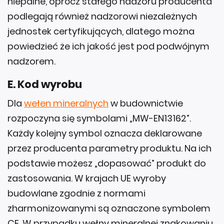
niepalne, oprócz stałego nadzoru producenta
podlegają również nadzorowi niezależnych
jednostek certyfikujących, dlatego można
powiedzieć że ich jakość jest pod podwójnym
nadzorem.
E. Kod wyrobu
Dla
wełen mineralnych
w budownictwie
rozpoczyna się symbolami „MW-EN13162”.
Każdy kolejny symbol oznacza deklarowane
przez producenta parametry produktu. Na ich
podstawie możesz „dopasować” produkt do
zastosowania. W krajach UE wyroby
budowlane zgodnie z normami
zharmonizowanymi są oznaczone symbolem
CE. W przypadku wełny mineralnej znakowaniu