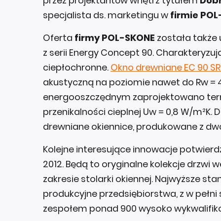
przez projektantów wnętrz tytułem
Dobr
specjalista ds. marketingu w
firmie PO
Oferta
firmy POL-SKONE
została także 
z serii Energy Concept 90. Charakteryzu
ciepłochronne.
Okno drewniane EC 90 SR
akustyczną na poziomie nawet do Rw = 4
energooszczędnym zaprojektowano termo
przenikalności cieplnej Uw = 0,8 W/m²K.
drewniane okiennice, produkowane z d
Kolejne interesujące innowacje potwier
2012. Będą to oryginalne kolekcje drzwi
zakresie stolarki okiennej. Najwyższe s
produkcyjne przedsiębiorstwa, z w pełn
zespołem ponad 900 wysoko wykwalifi