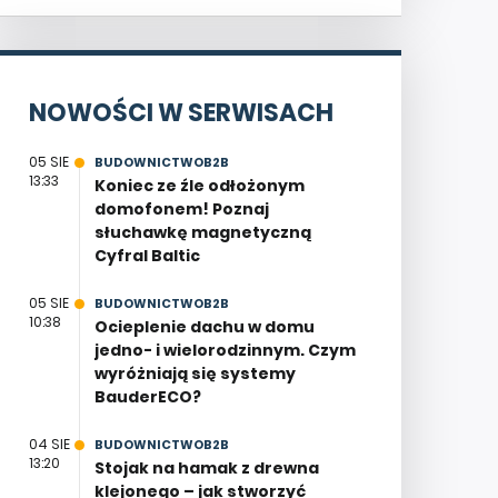
NOWOŚCI W SERWISACH
05 SIE
BUDOWNICTWOB2B
13:33
Koniec ze źle odłożonym
domofonem! Poznaj
słuchawkę magnetyczną
Cyfral Baltic
05 SIE
BUDOWNICTWOB2B
10:38
Ocieplenie dachu w domu
jedno- i wielorodzinnym. Czym
wyróżniają się systemy
BauderECO?
04 SIE
BUDOWNICTWOB2B
13:20
Stojak na hamak z drewna
klejonego – jak stworzyć