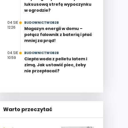
luksusową strefę wypoczynku
w ogrodzie?
04 SIE
BUDOWNICTWOB2B
12:26
Magazyn energii w domu –
połącz falownik z baterią i płać
mniej za prąd!
04 SIE
BUDOWNICTWOB2B
10:59
Ciepła woda z pelletu latem i
zimą. Jak ustawić piec, żeby
nie przepłacać?
Warto przeczytać