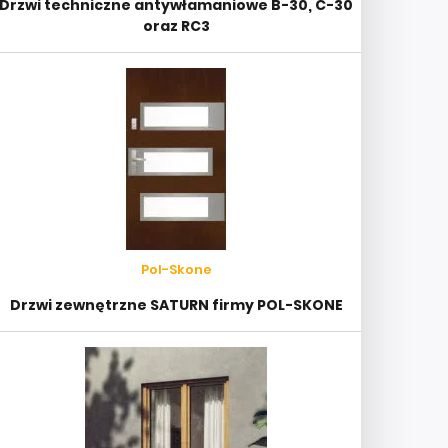
Drzwi techniczne antywłamaniowe B-30, C-30
oraz RC3
Pol-Skone
Drzwi zewnętrzne SATURN firmy POL-SKONE