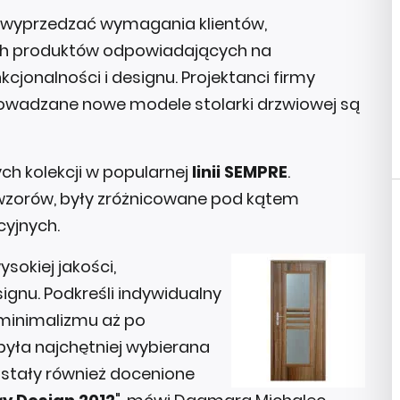
ę wyprzedzać wymagania klientów,
ych produktów odpowiadających na
jonalności i designu. Projektanci firmy
prowadzane nowe modele stolarki drzwiowej są
ch kolekcji w popularnej
linii SEMPRE
.
wzorów, były zróżnicowane pod kątem
cyjnych.
sokiej jakości,
gnu. Podkreśli indywidualny
minimalizmu aż po
była najchętniej wybierana
zostały również docenione