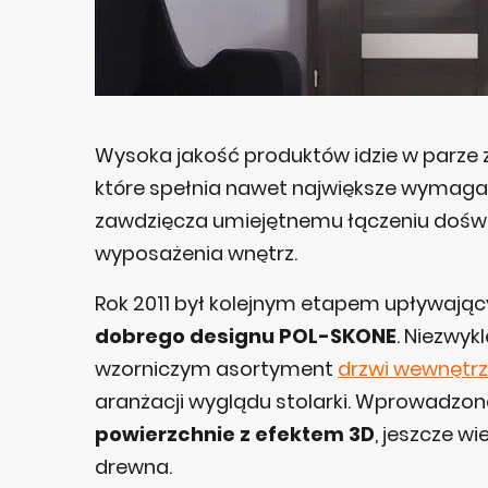
Wysoka jakość produktów idzie w parze
które spełnia nawet największe wymagan
zawdzięcza umiejętnemu łączeniu doświ
wyposażenia wnętrz.
Rok 2011 był kolejnym etapem upływają
dobrego designu POL-SKONE
. Niezwyk
wzorniczym asortyment
drzwi wewnętr
aranżacji wyglądu stolarki. Wprowadzon
powierzchnie z efektem 3D
, jeszcze w
drewna.