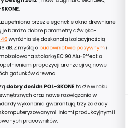
y Design 2012
", mówi Dagmara Michalec,
L-SKONE
.
uzupełniona przez eleganckie okna drewniane
ją je bardzo dobre parametry dźwięko- i
 46
wyróżnia się doskonałą izolacyjnością
6 dB. Z myślą o
budownictwie pasywnym
i
izolowaną stolarkę EC 90 Alu-Effect o
 Dopełnieniem propozycji aranżacji są nowe
wóch gatunków drewna.
dzą
dobry desidn POL-SKONE
także w roku
 wewnętrznych oraz nowe rozwiązania w
tandardy wykonania gwarantują trzy zakłady
i skomputeryzowanymi liniami produkcyjnymi i
kowanych pracowników.