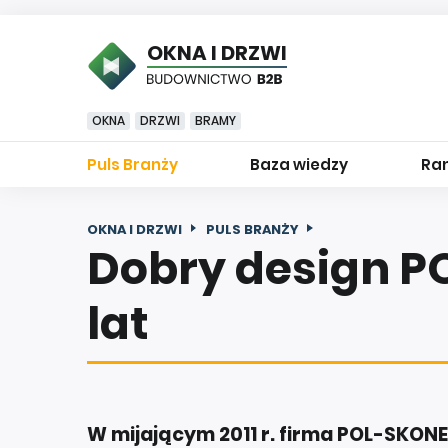
OKNA I DRZWI
OKNA
DRZWI
BRAMY
Puls Branży
Baza wiedzy
Ran
OKNA I DRZWI
PULS BRANŻY
Dobry design PO
lat
W mijającym 2011 r. firma POL-SKONE