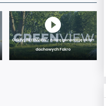
Odkryj GREENVIEW - nową generację okien
dachowych Fakro