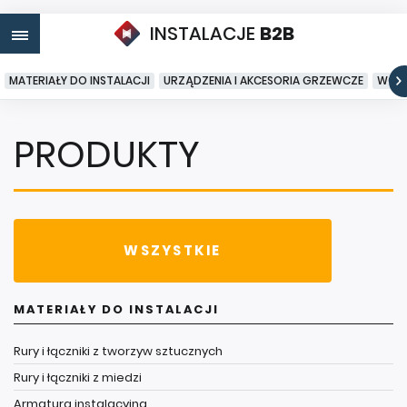
INSTALACJE
B2B
MATERIAŁY DO INSTALACJI
URZĄDZENIA I AKCESORIA GRZEWCZE
WODA
PRODUKTY
WSZYSTKIE
MATERIAŁY DO INSTALACJI
Rury i łączniki z tworzyw sztucznych
Rury i łączniki z miedzi
Armatura instalacyjna