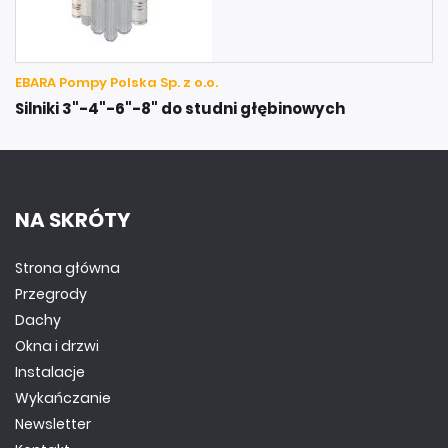
EBARA Pompy Polska Sp. z o.o.
Silniki 3"-4"-6"-8" do studni głębinowych
NA SKRÓTY
Strona główna
Przegrody
Dachy
Okna i drzwi
Instalacje
Wykańczanie
Newsletter