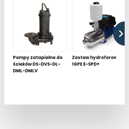
Pompy zatapialne do
Zestaw hydroforowy
ścieków DS-DVS-DL-
1GPE E-SPD+
DML-DMLV