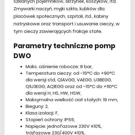
szklanych pojemników, skrzynek, koszyków, itd.
Zmywarki naczyń, myjki szkła, kubków dla
placówek społecznych, szpitali, itd., kabiny
natryskowe oraz transport i usuwanie cieczy, w
tym cieczy zawierających frakcje stałe.
Parametry techniczne pomp
DWO
Maks. ciśnienie robocze: 8 bar,
Temperatura cieczy: od -15°C do +90°C
dla wersji std, Q1AVGG, VAEGG, U3BEGG,
Q1U3EGG, AQ1EGG oraz od -15°C do +110°C
dla wersji H, HS, HW, HSW,
Maksymalna wielkość ciał stałych: 19 mm,
Bieguny: 2,
Klasa izolacji: F,
Stopień ochrony: IP55,
Napięcie: jednofazowe 230V ±10%,
trójfazowe 230/400V ±10%.