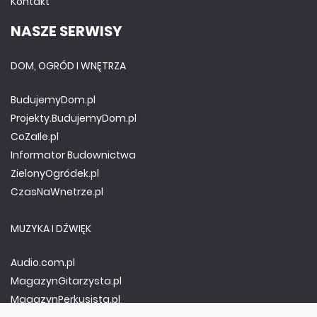
Kontakt
NASZE SERWISY
DOM, OGRÓD I WNĘTRZA
BudujemyDom.pl
Projekty.BudujemyDom.pl
CoZaIle.pl
Informator Budownictwa
ZielonyOgródek.pl
CzasNaWnetrze.pl
MUZYKA I DŹWIĘK
Audio.com.pl
MagazynGitarzysta.pl
MagazynPerkusista.pl