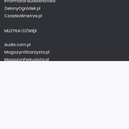
Informator Budownictwa
ZielonyOgródek.pl
CzasNaWnetrze.pl
MUZYKA I DŹWIĘK
Audio.com.pl
MagazynGitarzysta.pl
MagazynPerkusista.pl
EstradaiStudio.pl
ELEKTRONIKA I AUTOMATYKA
ElektronikaB2B.pl
AutomatykaB2B.pl
Elektronika Praktyczna
Elportal.pl
Świat Radio