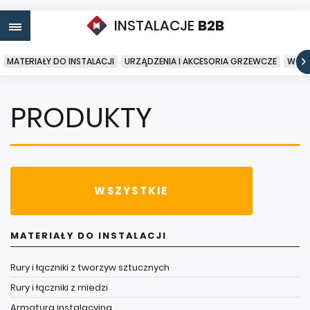
INSTALACJE
B2B
MATERIAŁY DO INSTALACJI
URZĄDZENIA I AKCESORIA GRZEWCZE
WODA
PRODUKTY
WSZYSTKIE
MATERIAŁY DO INSTALACJI
Rury i łączniki z tworzyw sztucznych
Rury i łączniki z miedzi
Armatura instalacyjna