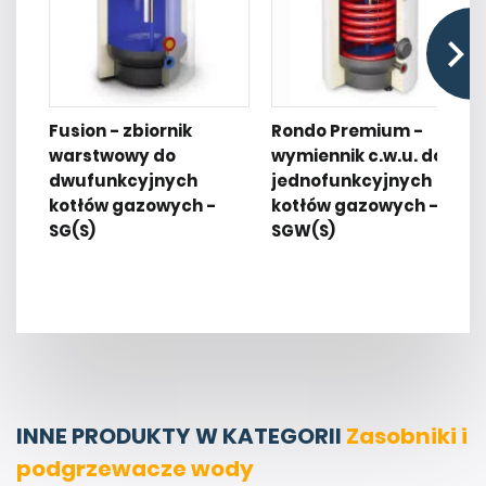
Fusion - zbiornik
Rondo Premium -
warstwowy do
wymiennik c.w.u. do
dwufunkcyjnych
jednofunkcyjnych
kotłów gazowych -
kotłów gazowych -
SG(S)
SGW(S)
INNE PRODUKTY W KATEGORII
Zasobniki i
podgrzewacze wody