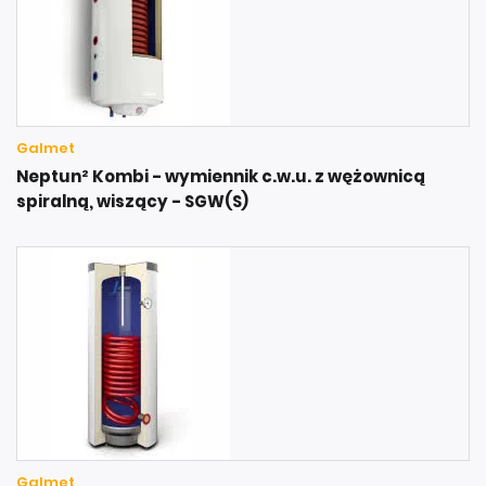
Galmet
Neptun² Kombi - wymiennik c.w.u. z wężownicą
spiralną, wiszący - SGW(S)
Galmet