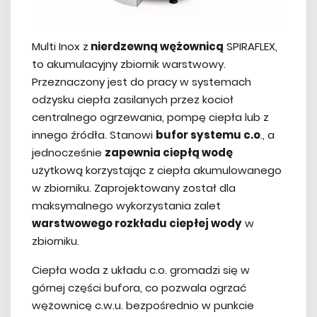
Multi Inox z
nierdzewną wężownicą
SPIRAFLEX,
to akumulacyjny zbiornik warstwowy.
Przeznaczony jest do pracy w systemach
odzysku ciepła zasilanych przez kocioł
centralnego ogrzewania, pompę ciepła lub z
innego źródła. Stanowi
bufor systemu c.o
., a
jednocześnie
zapewnia ciepłą wodę
użytkową korzystając z ciepła akumulowanego
w zbiorniku. Zaprojektowany został dla
maksymalnego wykorzystania zalet
warstwowego rozkładu ciepłej wody
w
zbiorniku.
Ciepła woda z układu c.o. gromadzi się w
górnej części bufora, co pozwala ogrzać
wężownicę c.w.u. bezpośrednio w punkcie