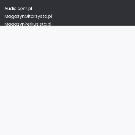
Audio.com.pl
MagazynGitarzysta.pl
MagazynPerkusista.pl
EstradaiStudio.pl
ELEKTRONIKA I AUTOMATYKA
ElektronikaB2B.pl
AutomatykaB2B.pl
Elektronika Praktyczna
Elportal.pl
Świat Radio
FOTOGRAFIA, EDUKACJA I HI-TECH
Fotopolis.pl