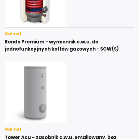
Galmet
Rondo Premium - wymiennik c.w.u. do
jednofunkcyjnych kotłów gazowych - SGW(S)
Galmet
Tower Acu - zasobnik c.w.u. emaliowany, bez