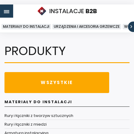
INSTALACJE
B2B
MATERIAŁY DO INSTALACJI
URZĄDZENIA I AKCESORIA GRZEWCZE
WODA
PRODUKTY
WSZYSTKIE
MATERIAŁY DO INSTALACJI
Rury i łączniki z tworzyw sztucznych
Rury i łączniki z miedzi
Armatura instalacyjna