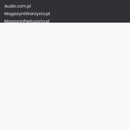
Audio.com.pl
MagazynGitarzysta.pl
MagazynPerkusista.pl
EstradaiStudio.pl
ELEKTRONIKA I AUTOMATYKA
ElektronikaB2B.pl
AutomatykaB2B.pl
Elektronika Praktyczna
Elportal.pl
Świat Radio
FOTOGRAFIA, EDUKACJA I HI-TECH
Fotopolis.pl