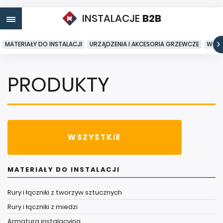
INSTALACJE
B2B
MATERIAŁY DO INSTALACJI
URZĄDZENIA I AKCESORIA GRZEWCZE
WODA
PRODUKTY
WSZYSTKIE
MATERIAŁY DO INSTALACJI
Rury i łączniki z tworzyw sztucznych
Rury i łączniki z miedzi
Armatura instalacyjna