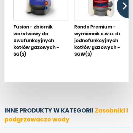
Fusion - zbiornik
Rondo Premium -
warstwowy do
wymiennik c.w.u. do
dwufunkcyjnych
jednofunkcyjnych
kotłów gazowych -
kotłów gazowych -
SG(S)
SGW(S)
INNE PRODUKTY W KATEGORII
Zasobniki i
podgrzewacze wody