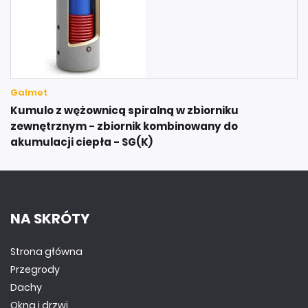
Galmet
Kumulo z wężownicą spiralną w zbiorniku
zewnętrznym - zbiornik kombinowany do
akumulacji ciepła - SG(K)
NA SKRÓTY
Strona główna
Przegrody
Dachy
Okna i drzwi