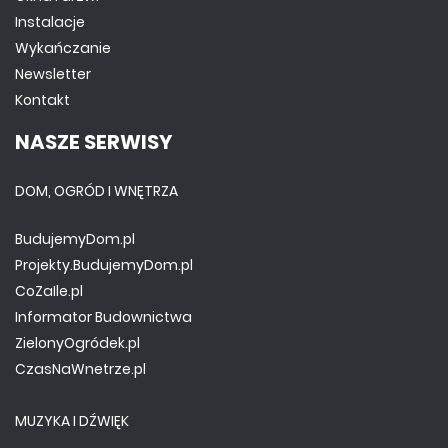
Instalacje
Wykańczanie
Newsletter
Kontakt
NASZE SERWISY
DOM, OGRÓD I WNĘTRZA
BudujemyDom.pl
Projekty.BudujemyDom.pl
CoZaIle.pl
Informator Budownictwa
ZielonyOgródek.pl
CzasNaWnetrze.pl
MUZYKA I DŹWIĘK