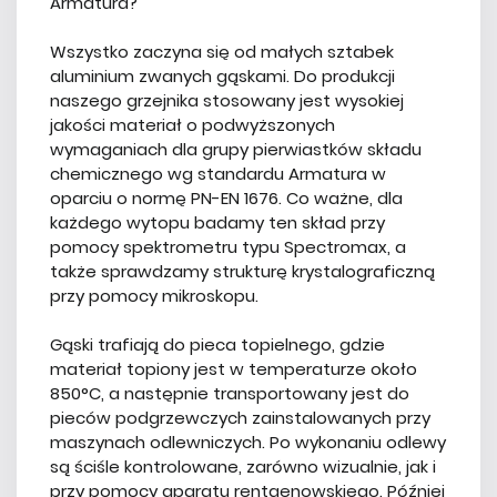
Armatura?
Wszystko zaczyna się od małych sztabek
aluminium zwanych gąskami. Do produkcji
naszego grzejnika stosowany jest wysokiej
jakości materiał o podwyższonych
wymaganiach dla grupy pierwiastków składu
chemicznego wg standardu Armatura w
oparciu o normę PN-EN 1676. Co ważne, dla
każdego wytopu badamy ten skład przy
pomocy spektrometru typu Spectromax, a
także sprawdzamy strukturę krystalograficzną
przy pomocy mikroskopu.
Gąski trafiają do pieca topielnego, gdzie
materiał topiony jest w temperaturze około
850°C, a następnie transportowany jest do
pieców podgrzewczych zainstalowanych przy
maszynach odlewniczych. Po wykonaniu odlewy
są ściśle kontrolowane, zarówno wizualnie, jak i
przy pomocy aparatu rentgenowskiego. Później