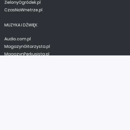
ZielonyOgródek.pl
CzasNaWnetrze.pl
MUZYKA I DŹWIĘK
Audio.com.pl
MagazynGitarzysta.pl
MagazynPerkusista.pl
EstradaiStudio.pl
ELEKTRONIKA I AUTOMATYKA
ElektronikaB2B.pl
AutomatykaB2B.pl
Elektronika Praktyczna
Elportal.pl
Świat Radio