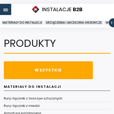
INSTALACJE
B2B
MATERIAŁY DO INSTALACJI
URZĄDZENIA I AKCESORIA GRZEWCZE
WODA
PRODUKTY
WSZYSTKIE
MATERIAŁY DO INSTALACJI
Rury i łączniki z tworzyw sztucznych
Rury i łączniki z miedzi
Armatura instalacyjna