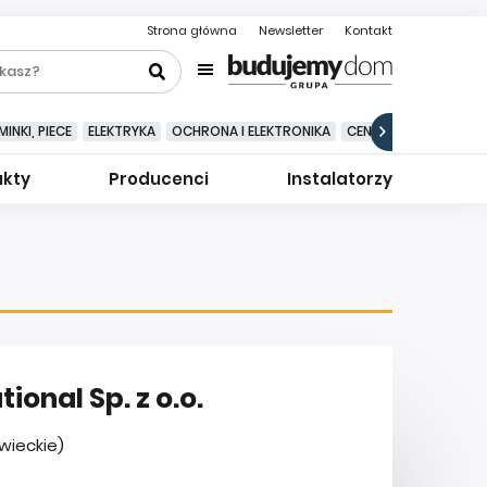
Strona główna
Newsletter
Kontakt
INKI, PIECE
ELEKTRYKA
OCHRONA I ELEKTRONIKA
CENTRALNE ODKURZA
ukty
Producenci
Instalatorzy
onal Sp. z o.o.
wieckie)