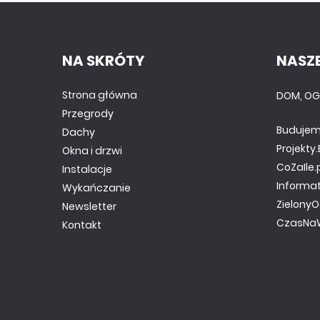
NA SKRÓTY
NASZE
Strona główna
DOM, OG
Przegrody
Budujem
Dachy
Projekt
Okna i drzwi
CoZaIle.
Instalacje
Informa
Wykańczanie
ZielonyO
Newsletter
CzasNaW
Kontakt