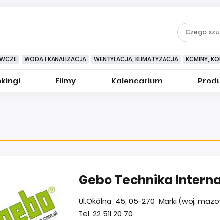
EWCZE
WODA I KANALIZACJA
WENTYLACJA, KLIMATYZACJA
KOMINY, KOM
kingi
Filmy
Kalendarium
Prod
Gebo Technika Internati
Ul.Okólna 45, 05-270 Marki (woj. mazo
Tel. 22 511 20 70