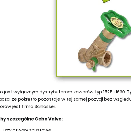
o jest wyłącznym dystrybutorem zaworów typ 1525 i 1630. T
acza, że pokrętło pozostaje w tej samej pozycji bez wzglę
rów jest firma Schlösser.
hy szczególne Gebo Valve:
Trzy otwory spustowe