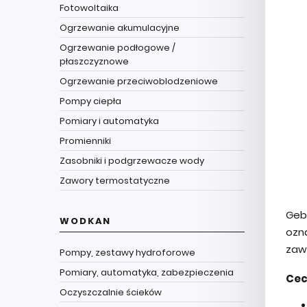
Fotowoltaika
Ogrzewanie akumulacyjne
Ogrzewanie podłogowe /
płaszczyznowe
Ogrzewanie przeciwoblodzeniowe
Pompy ciepła
Pomiary i automatyka
Promienniki
Zasobniki i podgrzewacze wody
Zawory termostatyczne
Geb
WODKAN
ozn
zawo
Pompy, zestawy hydroforowe
Pomiary, automatyka, zabezpieczenia
Cec
Oczyszczalnie ścieków