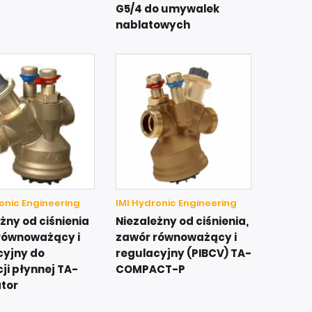
G5/4 do umywalek
nablatowych
onic Engineering
IMI Hydronic Engineering
żny od ciśnienia
Niezależny od ciśnienia,
równoważący i
zawór równoważący i
cyjny do
regulacyjny (PIBCV)​ TA-
ji płynnej​ TA-
COMPACT-P​
tor