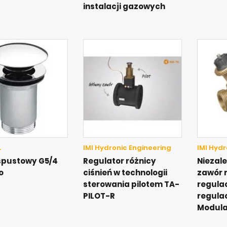
instalacji gazowych
.
IMI Hydronic Engineering
IMI Hydr
spustowy G5/4
Regulator różnicy
Niezale
o
ciśnień w technologii
zawór 
sterowania pilotem TA-
regula
PILOT-R
regulac
Modula