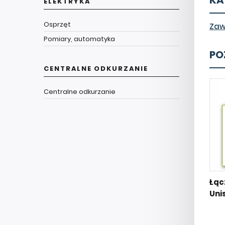
KA
ELEKTRYKA
Osprzęt
Zaw
Pomiary, automatyka
PO
CENTRALNE ODKURZANIE
Centralne odkurzanie
Łąc
Uni