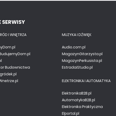
 SERWISY
RÓD I WNĘTRZA
MUZYKA I DŹWIĘK
yDom.pl
Audio.com.pl
y.BudujemyDom.pl
MagazynGitarzysta.pl
pl
MagazynPerkusista.pl
tor Budownictwa
EstradaiStudio.pl
gródek.pl
netrze.pl
ELEKTRONIKA I AUTOMATYKA
ElektronikaB2B.pl
AutomatykaB2B.pl
Elektronika Praktyczna
Elportal.pl