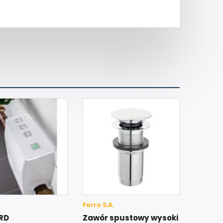
Ferro S.A.
RD
Zawór spustowy wysoki