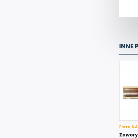
INNE 
Ferro S.A
Zawory