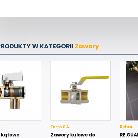
PRODUKTY W KATEGORII
Zawory
.
Ferro S.A.
Rehau
 kątowe
Zawory kulowe do
RE.GUA