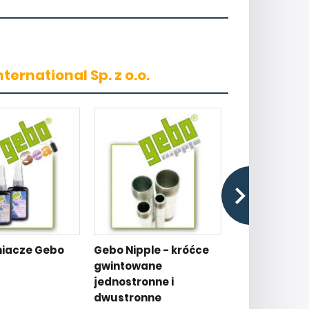
ernational Sp. z o.o.
niacze Gebo
Gebo Nipple - króćce
Złączki zaci
gwintowane
Gebo Plast
jednostronne i
dwustronne