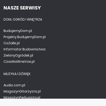
NASZE SERWISY
DOM, OGRÓD I WNĘTRZA
BudujemyDom.pl
Projekty.BudujemyDom.pl
CoZaIle.pl
Informator Budownictwa
ZielonyOgródek.pl
CzasNaWnetrze.pl
MUZYKA I DŹWIĘK
Audio.com.pl
MagazynGitarzysta.pl
MagazynPerkusista.pl
EstradaiStudio.pl