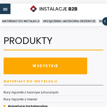
INSTALACJE
B2B
MATERIAŁY DO INSTALACJI
URZĄDZENIA I AKCESORIA GRZEWCZE
WODA
PRODUKTY
WSZYSTKIE
MATERIAŁY DO INSTALACJI
Rury i łączniki z tworzyw sztucznych
Rury i łączniki z miedzi
Armatura instalacyjna