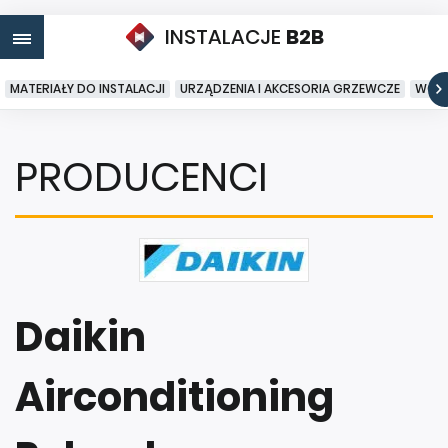
INSTALACJE
B2B
MATERIAŁY DO INSTALACJI
URZĄDZENIA I AKCESORIA GRZEWCZE
WODA
PRODUCENCI
Daikin
Airconditioning