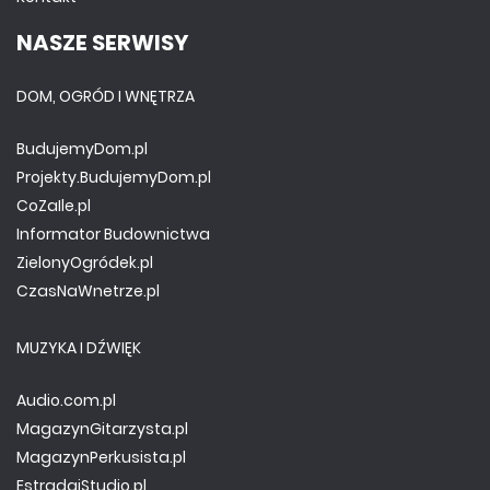
NASZE SERWISY
DOM, OGRÓD I WNĘTRZA
BudujemyDom.pl
Projekty.BudujemyDom.pl
CoZaIle.pl
Informator Budownictwa
ZielonyOgródek.pl
CzasNaWnetrze.pl
MUZYKA I DŹWIĘK
Audio.com.pl
MagazynGitarzysta.pl
MagazynPerkusista.pl
EstradaiStudio.pl